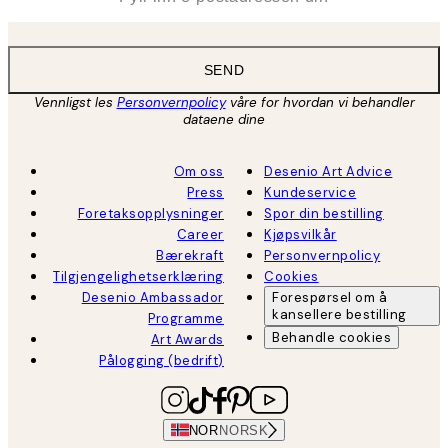
SEND
Vennligst les
Personvernpolicy
våre for hvordan vi behandler
dataene dine
Om oss
Desenio Art Advice
Press
Kundeservice
Foretaksopplysninger
Spor din bestilling
Career
Kjøpsvilkår
Bærekraft
Personvernpolicy
Tilgjengelighetserklæring
Cookies
Desenio Ambassador
Forespørsel om å
kansellere bestilling
Programme
Behandle cookies
Art Awards
Pålogging (bedrift)
NOR
NORSK