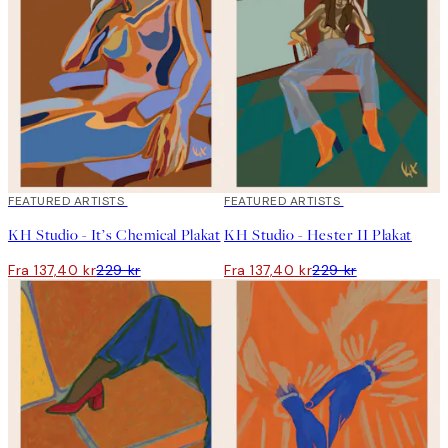
kännas.” Hennes konst rör sig i livets motsägelser – i oväntade
poser, skeva färgpaletter och en stillsam men kraftfull känsla av
uppror.
40%*
FEATURED ARTISTS
40%*
FEATURED ARTISTS
KH Studio - It’s Chemical Plakat
KH Studio - Hester II Plakat
Fra 137,40 kr
229 kr
Fra 137,40 kr
229 kr