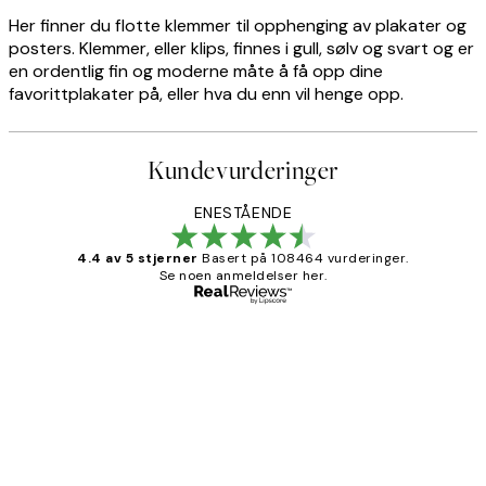
Her finner du flotte klemmer til opphenging av plakater og
posters. Klemmer, eller klips, finnes i gull, sølv og svart og er
en ordentlig fin og moderne måte å få opp dine
favorittplakater på, eller hva du enn vil henge opp.
Kundevurderinger
ENESTÅENDE
4.4 av 5 stjerner
Basert på 108464 vurderinger.
Se noen anmeldelser her.
Verifisert kjøper
Kundevurderinger
Litt lang leveringstid, men alt fungerte
perfekt og produktene er så verdt det!
27 apr