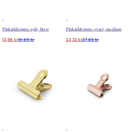
15%*
15%*
Plakatklemme sølv, liten
Plakatklemme svart, medium
13,98 kr
16,45 kr
23,33 kr
27,45 kr
15%*
15%*