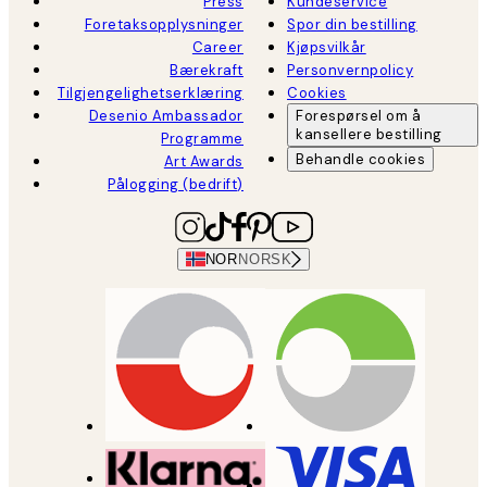
Press
Kundeservice
Foretaksopplysninger
Spor din bestilling
Career
Kjøpsvilkår
Bærekraft
Personvernpolicy
Tilgjengelighetserklæring
Cookies
Desenio Ambassador
Forespørsel om å
kansellere bestilling
Programme
Behandle cookies
Art Awards
Pålogging (bedrift)
NOR
NORSK