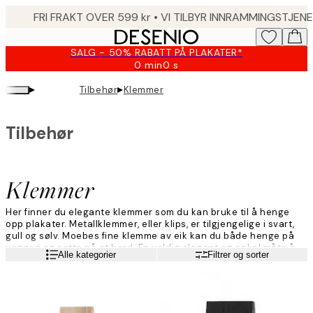
Skip
to
main
SALG - 50% RABATT PÅ PLAKATER*
content.
0 min
0 s
Gyldig
til
▸
▸
Tilbehør
Klemmer
og
med:
2026-
Tilbehør
08-
09
Klemmer
Her finner du elegante klemmer som du kan bruke til å henge
opp plakater. Metallklemmer, eller klips, er tilgjengelige i svart,
gull og sølv. Moebes fine klemme av eik kan du både henge på
veggen og sette på et bord. En veldig elegant og enkel måte å
Les mer
Alle kategorier
Filtrer og sorter
vise frem favorittplakatene dine på.