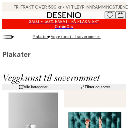
Skip
to
main
SALG - 50% RABATT PÅ PLAKATER*
content.
0 min
0 s
Gyldig
til
▸
▸
Plakater
Veggkunst til soverommet
og
med:
2026-
Plakater
08-
09
Veggkunst til soverommet
Alle kategorier
Filtrer og sorter