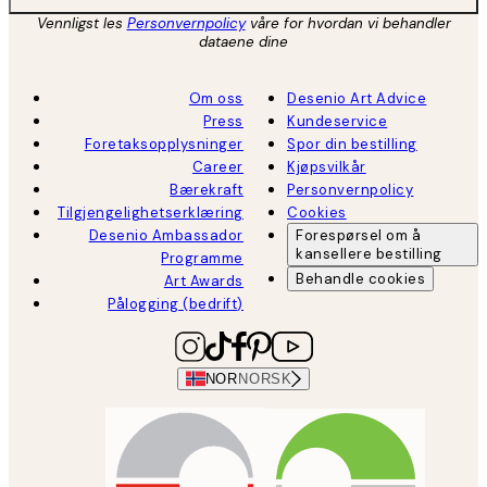
Vennligst les
Personvernpolicy
våre for hvordan vi behandler
dataene dine
Om oss
Desenio Art Advice
Press
Kundeservice
Foretaksopplysninger
Spor din bestilling
Career
Kjøpsvilkår
Bærekraft
Personvernpolicy
Tilgjengelighetserklæring
Cookies
Desenio Ambassador
Forespørsel om å
kansellere bestilling
Programme
Behandle cookies
Art Awards
Pålogging (bedrift)
NOR
NORSK