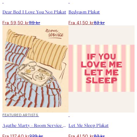
50%*
50%*
Dear Bed I Love You No1 Plakat
Bedgasm Plakat
Fra 59,50 kr
119 kr
Fra 41,50 kr
83 kr
40%*
FEATURED ARTISTS
50%*
Agathe Marty - Room Service Plakat
Let Me Sleep Plakat
Fra 137,40 kr
229 kr
Fra 41,50 kr
83 kr