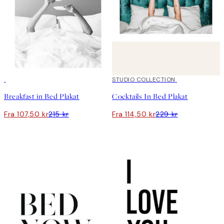
50%*
50%*
STUDIO COLLECTION
Breakfast in Bed Plakat
Cocktails In Bed Plakat
Fra 107,50 kr
215 kr
Fra 114,50 kr
229 kr