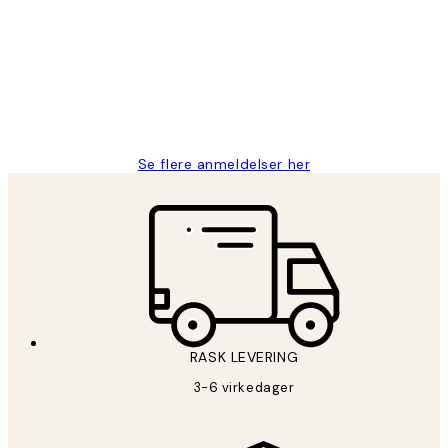
Litt lang leveringstid, men alt fungerte
perfekt og produktene er så verdt det!
27 apr
Berit H
Se flere anmeldelser her
RASK LEVERING
3-6 virkedager