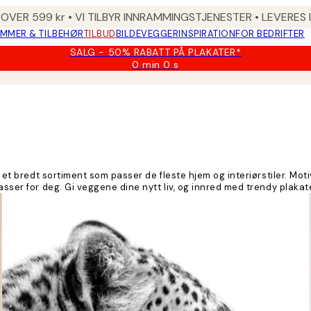
 OVER 599 kr • VI TILBYR INNRAMMINGSTJENESTER • LEVERES
MMER & TILBEHØR
TILBUD
BILDEVEGGER
INSPIRATION
FOR BEDRIFTER
SALG - 50% RABATT PÅ PLAKATER*
0 min
0 s
Gyldig
til
og
med:
2026-
08-
09
ar et bredt sortiment som passer de fleste hjem og interiørstiler. 
asser for deg. Gi veggene dine nytt liv, og innred med trendy plakat