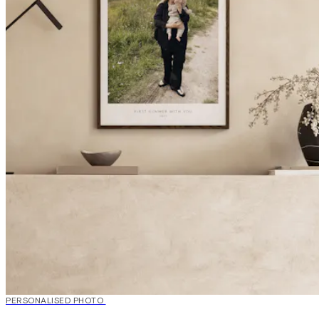
20%*
PERSONALISED PHOTO
Skap kunst