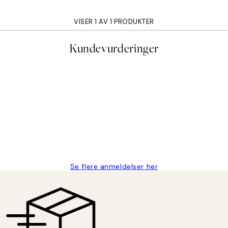
VISER 1 AV 1 PRODUKTER
Kundevurderinger
stid, men alt fungerte perfekt og produktene er så verdt det!
Se flere anmeldelser her