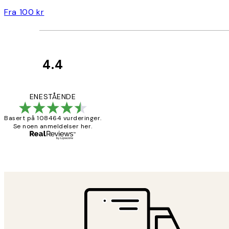
Fra 100 kr
4.4
Kundevurderinger
Litt lang levering
ENESTÅENDE
Basert på 108464 vurderinger.
Se noen anmeldelser her.
27 apr
Berit H