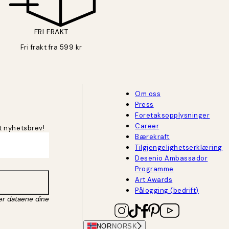
FRI FRAKT
Fri frakt fra 599 kr
Om oss
Press
Foretaksopplysninger
Career
t nyhetsbrev!
Bærekraft
Tilgjengelighetserklæring
Desenio Ambassador
Programme
Art Awards
Pålogging (bedrift)
er dataene dine
NOR
NORSK