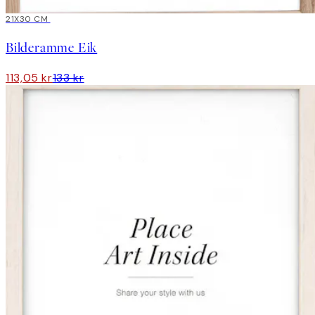
15%*
21X30 CM
Bilderamme Eik
113,05 kr
133 kr