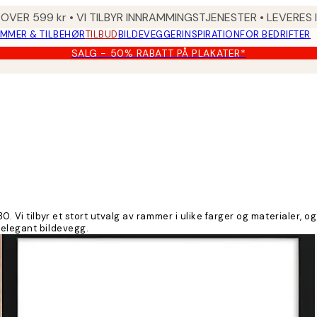
 OVER 599 kr • VI TILBYR INNRAMMINGSTJENESTER • LEVERES
MMER & TILBEHØR
TILBUD
BILDEVEGGER
INSPIRATION
FOR BEDRIFTER
SALG - 50% RABATT PÅ PLAKATER*
0. Vi tilbyr et stort utvalg av rammer i ulike farger og materialer,
 elegant bildevegg.