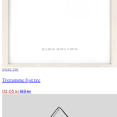
15%*
21X30 CM
Treramme lyst tre
113,05 kr
133 kr