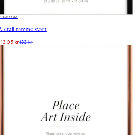
15%*
21X30 CM
Metall ramme svart
113,05 kr
133 kr