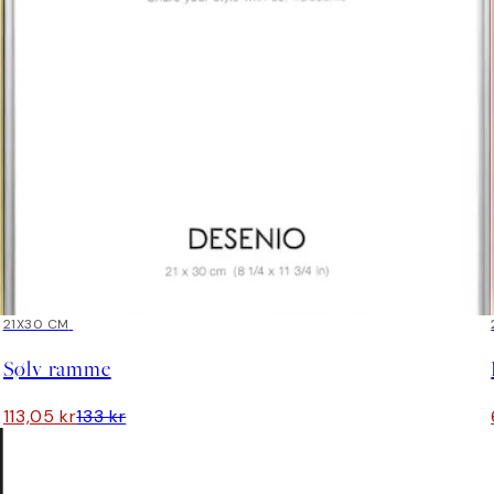
15%*
21X30 CM
Sølv ramme
113,05 kr
133 kr