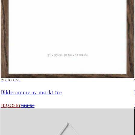
15%*
21X30 CM
Bilderamme av mørkt tre
113,05 kr
133 kr