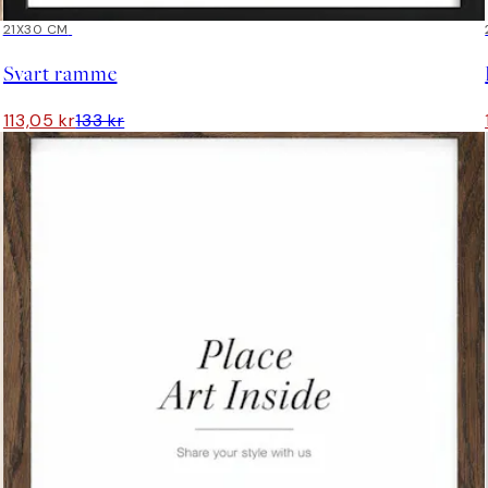
15%*
21X30 CM
Svart ramme
113,05 kr
133 kr