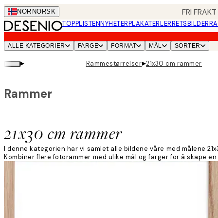
Skip
FRI FRAKT
NOR
NORSK
to
TOPPLISTEN
NYHETER
PLAKATER
LERRETSBILDER
RA
main
content.
ALLE KATEGORIER
FARGE
FORMAT
MÅL
SORTER
▸
▸
Rammestørrelser
21x30 cm rammer
Rammer
21x30 cm rammer
I denne kategorien har vi samlet alle bildene våre med målene 21x3
Kombiner flere fotorammer med ulike mål og farger for å skape en