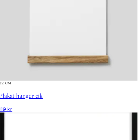
22 CM
Plakat hanger eik
119 kr