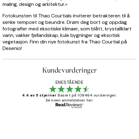
maling, design og arkitektur.»
Fotokunsten til Thao Courtials inviterer betrakteren til å
senke tempoet og beundre. Drøm deg bort og oppdag
fotografier med eksotiske klimaer, som blått, krystallklart
vann, vakker fjellandskap, kule bygninger og eksotisk
vegetasjon. Finn din nye fotokunst fra Thao Courtial på
Desenio!
Kundevurderinger
ENESTÅENDE
4.4 av 5 stjerner
Basert på 108464 vurderinger.
Se noen anmeldelser her.
Verifisert kjøper
Kundevurderinger
Litt lang leveringstid, men alt fungerte
perfekt og produktene er så verdt det!