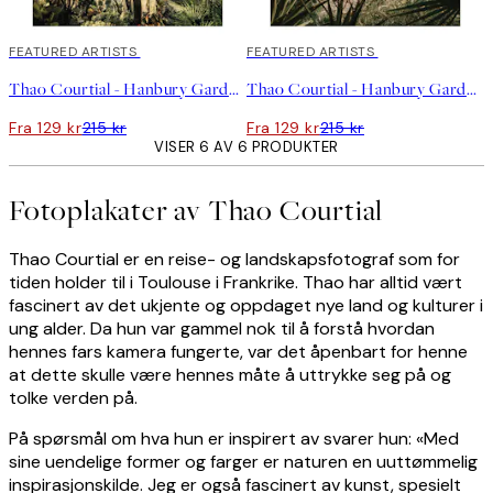
40%*
FEATURED ARTISTS
40%*
FEATURED ARTISTS
Thao Courtial - Hanbury Garden No2 Plakat
Thao Courtial - Hanbury Garden No1 Plakat
Fra 129 kr
215 kr
Fra 129 kr
215 kr
VISER 6 AV 6 PRODUKTER
Fotoplakater av Thao Courtial
Thao Courtial er en reise- og landskapsfotograf som for
tiden holder til i Toulouse i Frankrike. Thao har alltid vært
fascinert av det ukjente og oppdaget nye land og kulturer i
ung alder. Da hun var gammel nok til å forstå hvordan
hennes fars kamera fungerte, var det åpenbart for henne
at dette skulle være hennes måte å uttrykke seg på og
tolke verden på.
På spørsmål om hva hun er inspirert av svarer hun: «Med
sine uendelige former og farger er naturen en uuttømmelig
inspirasjonskilde. Jeg er også fascinert av kunst, spesielt