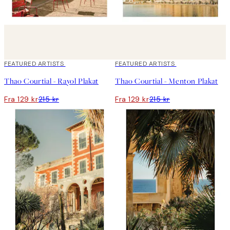
40%*
FEATURED ARTISTS
40%*
FEATURED ARTISTS
Thao Courtial - Rayol Plakat
Thao Courtial - Menton Plakat
Fra 129 kr
215 kr
Fra 129 kr
215 kr