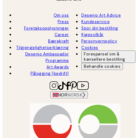
Om oss
Desenio Art Advice
Press
Kundeservice
Foretaksopplysninger
Spor din bestilling
Career
Kjøpsvilkår
Bærekraft
Personvernpolicy
Tilgjengelighetserklæring
Cookies
Desenio Ambassador
Forespørsel om å
kansellere bestilling
Programme
Behandle cookies
Art Awards
Pålogging (bedrift)
NOR
NORSK