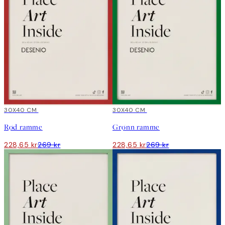
15%*
30X40 CM
15%*
30X40 CM
Rød ramme
Grønn ramme
228,65 kr
269 kr
228,65 kr
269 kr