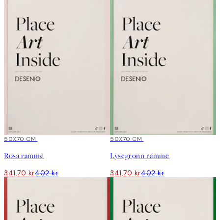
15%*
50X70 CM
15%*
50X70 CM
Rosa ramme
Lysegrønn ramme
341,70 kr
402 kr
341,70 kr
402 kr