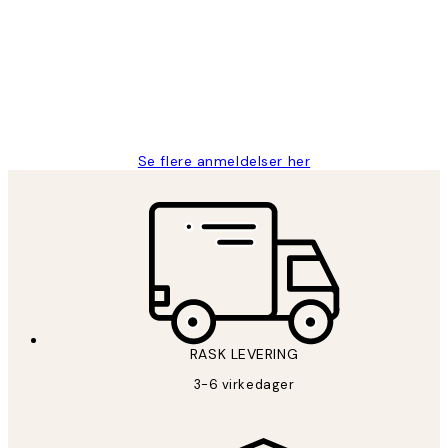
Litt lang leveringstid, men alt fungerte
perfekt og produktene er så verdt det!
27 apr
Berit H
Se flere anmeldelser her
RASK LEVERING
3-6 virkedager