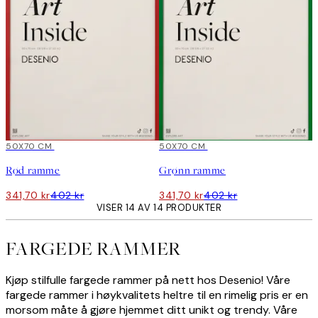
15%*
50X70 CM
15%*
50X70 CM
Rød ramme
Grønn ramme
341,70 kr
402 kr
341,70 kr
402 kr
VISER 14 AV 14 PRODUKTER
FARGEDE RAMMER
Kjøp stilfulle fargede rammer på nett hos Desenio! Våre
fargede rammer i høykvalitets heltre til en rimelig pris er en
morsom måte å gjøre hjemmet ditt unikt og trendy. Våre