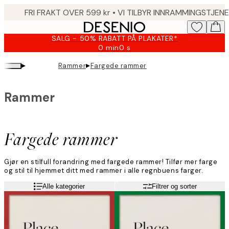
Skip
to
main
SALG - 50% RABATT PÅ PLAKATER*
content.
0 min
0 s
Gyldig
til
▸
▸
Rammer
Fargede rammer
og
med:
2026-
Rammer
08-
09
Fargede rammer
Gjør en stilfull forandring med fargede rammer! Tilfør mer farge
og stil til hjemmet ditt med rammer i alle regnbuens farger.
Alle kategorier
Filtrer og sorter