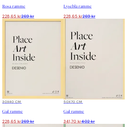
Rosa ramme
Lyseblå ramme
228,65 kr
269 kr
228,65 kr
269 kr
15%*
30X40 CM
15%*
50X70 CM
Gul ramme
Gul ramme
228,65 kr
269 kr
341,70 kr
402 kr