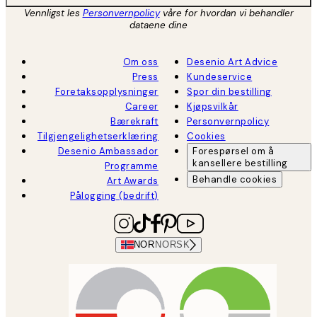
Vennligst les
Personvernpolicy
våre for hvordan vi behandler
dataene dine
Om oss
Desenio Art Advice
Press
Kundeservice
Foretaksopplysninger
Spor din bestilling
Career
Kjøpsvilkår
Bærekraft
Personvernpolicy
Tilgjengelighetserklæring
Cookies
Desenio Ambassador
Forespørsel om å
kansellere bestilling
Programme
Behandle cookies
Art Awards
Pålogging (bedrift)
NOR
NORSK