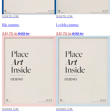
15%*
50X70 CM
15%*
50X70 CM
Blå ramme
Lysblå ramme
341,70 kr
402 kr
341,70 kr
402 kr
15%*
30X40 CM
15%*
30X40 CM