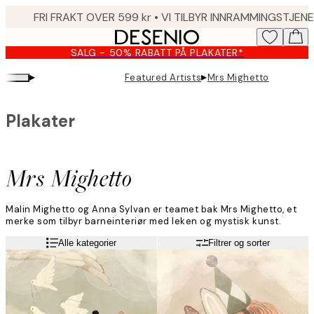
Skip
to
main
SALG - 50% RABATT PÅ PLAKATER*
content.
▸
▸
Featured Artists
Mrs Mighetto
Plakater
Mrs Mighetto
Malin Mighetto og Anna Sylvan er teamet bak Mrs Mighetto, et
merke som tilbyr barneinteriør med leken og mystisk kunst.
«Vi møttes for ti år siden, og Mrs Mighetto ble født ett år senere.
Les mer
Alle kategorier
Filtrer og sorter
Det var et prosjekt som var umulig å motstå. Vi hadde bygd
disse verdenene og ønsket å dele dem. Vår første kolleksjon av
kunstplakater ble utsolgt på noen dager!»
Kunsten er inspirert av deres forskjellige karakterer, og duoen
beskriver arbeidet deres som mystisk og lekent med et snev av