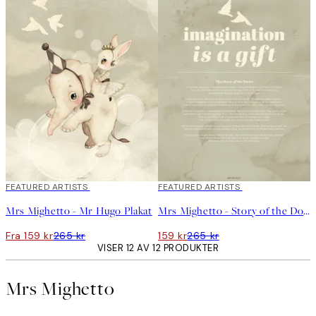
40%*
FEATURED ARTISTS
40%*
FEATURED ARTISTS
Mrs Mighetto - Mr Hugo Plakat
Mrs Mighetto - Story of the Doves Green Plakat
Fra 159 kr
265 kr
159 kr
265 kr
VISER 12 AV 12 PRODUKTER
Mrs Mighetto