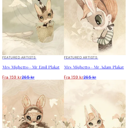
melankoli.
«Vår kreative prosess er veldig fri og flytende. En idé kan bli en
hel bok eller et postkort. Vi har ingen begrensninger eller regler,
og vi tror på å lære ved å gjøre det.»
40%*
FEATURED ARTISTS
40%*
FEATURED ARTISTS
Mrs Mighetto - Mr Emil Plakat
Mrs Mighetto - Mr Adam Plakat
Fra 159 kr
265 kr
Fra 159 kr
265 kr