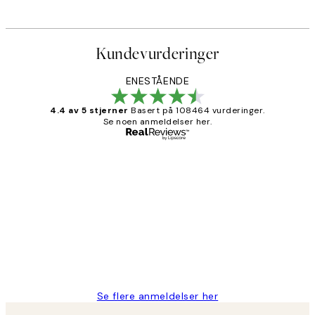
Kundevurderinger
ENESTÅENDE
4.4 av 5 stjerner
Basert på 108464 vurderinger.
Se noen anmeldelser her.
Verifisert kjøper
Kundevurderinger
Litt lang leveringstid, men alt fungerte
perfekt og produktene er så verdt det!
27 apr
Berit H
Se flere anmeldelser her