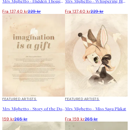
Mrs Mighetto - Hidden Thoughts Plakat
Mrs Mighetto - Whispering Bloom Plakat
Fra 137,40 kr
229 kr
Fra 137,40 kr
229 kr
40%*
FEATURED ARTISTS
40%*
FEATURED ARTISTS
Mrs Mighetto - Story of the Doves Beige Plakat
Mrs Mighetto - Miss Saga Plakat
159 kr
265 kr
Fra 159 kr
265 kr