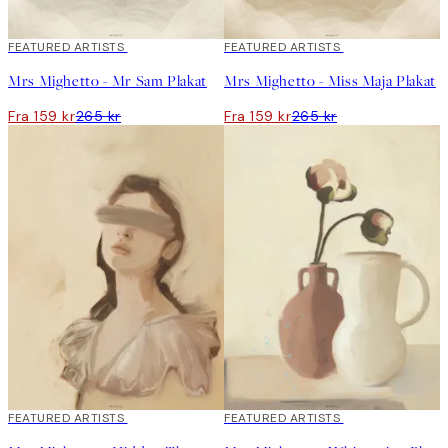
40%*
FEATURED ARTISTS
40%*
FEATURED ARTISTS
Mrs Mighetto - Mr Sam Plakat
Mrs Mighetto - Miss Maja Plakat
Fra 159 kr
265 kr
Fra 159 kr
265 kr
40%*
FEATURED ARTISTS
40%*
FEATURED ARTISTS