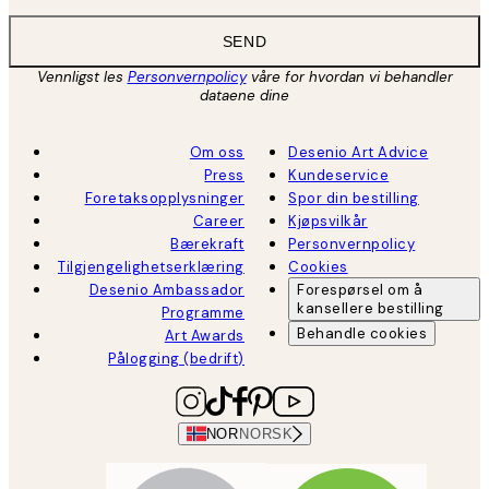
SEND
Vennligst les
Personvernpolicy
våre for hvordan vi behandler
dataene dine
Om oss
Desenio Art Advice
Press
Kundeservice
Foretaksopplysninger
Spor din bestilling
Career
Kjøpsvilkår
Bærekraft
Personvernpolicy
Tilgjengelighetserklæring
Cookies
Desenio Ambassador
Forespørsel om å
kansellere bestilling
Programme
Behandle cookies
Art Awards
Pålogging (bedrift)
NOR
NORSK