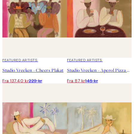
40%*
FEATURED ARTISTS
40%*
FEATURED ARTISTS
Studio Vreeken - Cheers Plakat
Studio Vreeken - Aperol Pizza Party Plakat
Fra 137,40 kr
229 kr
Fra 87 kr
145 kr