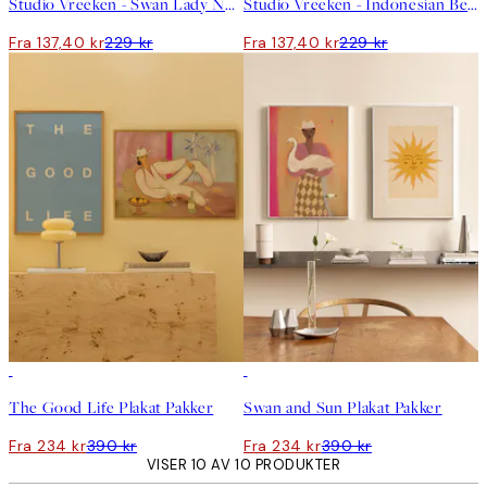
Studio Vreeken - Swan Lady No2 Plakat
Studio Vreeken - Indonesian Beach Plakat
Fra 137,40 kr
229 kr
Fra 137,40 kr
229 kr
-40%
-40%
The Good Life Plakat Pakker
Swan and Sun Plakat Pakker
Fra 234 kr
390 kr
Fra 234 kr
390 kr
VISER 10 AV 10 PRODUKTER