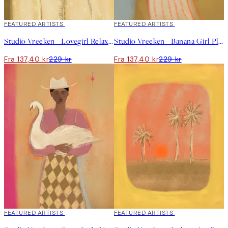
40%*
FEATURED ARTISTS
40%*
FEATURED ARTISTS
Studio Vreeken - Lovegirl Relaxing Day No2 Plakat
Studio Vreeken - Banana Girl Plakat
Fra 137,40 kr
229 kr
Fra 137,40 kr
229 kr
40%*
FEATURED ARTISTS
40%*
FEATURED ARTISTS