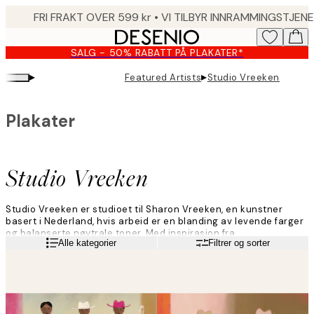
Skip
to
main
SALG - 50% RABATT PÅ PLAKATER*
content.
▸
▸
Featured Artists
Studio Vreeken
Plakater
Studio Vreeken
Studio Vreeken er studioet til Sharon Vreeken, en kunstner
basert i Nederland, hvis arbeid er en blanding av levende farger
og balanserte nøytrale toner. Med inspirasjon fra
Les mer
Alle kategorier
Filtrer og sorter
underbevisstheten sin, så vel som interiørtrender og
søramerikanske westernfilmer, er kunsten hennes en blanding
av portretter, illustrative serier og abstrakt kunst.