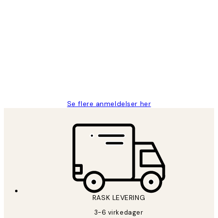
Verifisert kjøper
Kundevurderinger
Litt lang leveringstid, men alt fungerte
perfekt og produktene er så verdt det!
27 apr
Berit H
Se flere anmeldelser her
RASK LEVERING
3-6 virkedager