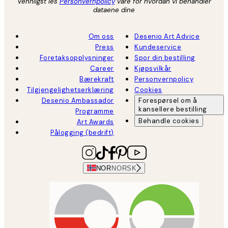
Vennligst les
Personvernpolicy
våre for hvordan vi behandler
dataene dine
Om oss
Desenio Art Advice
Press
Kundeservice
Foretaksopplysninger
Spor din bestilling
Career
Kjøpsvilkår
Bærekraft
Personvernpolicy
Tilgjengelighetserklæring
Cookies
Desenio Ambassador
Forespørsel om å
kansellere bestilling
Programme
Behandle cookies
Art Awards
Pålogging (bedrift)
NOR
NORSK