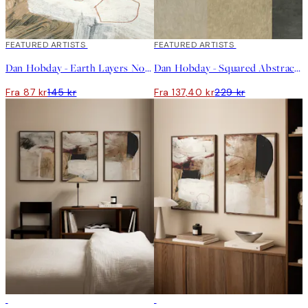
40%*
FEATURED ARTISTS
40%*
FEATURED ARTISTS
Dan Hobday - Earth Layers No2 Plakat
Dan Hobday - Squared Abstract Plakat
Fra 87 kr
145 kr
Fra 137,40 kr
229 kr