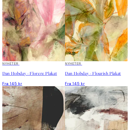
«Min største utfordring når jeg skaper er risikoen for å gå tom
for maling» sier han.
NYHETER
NYHETER
Dan Hobday - Florere Plakat
Dan Hobday - Flourish Plakat
Fra 145 kr
Fra 145 kr