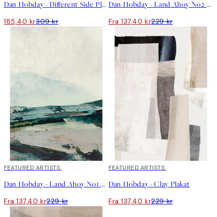
Dan Hobday - Different Side Plakat
Dan Hobday - Land Ahoy No2 Plakat
185,40 kr
309 kr
Fra 137,40 kr
229 kr
40%*
FEATURED ARTISTS
40%*
FEATURED ARTISTS
Dan Hobday - Land Ahoy No1 Plakat
Dan Hobday - Clay Plakat
Fra 137,40 kr
229 kr
Fra 137,40 kr
229 kr