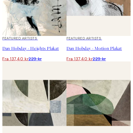
40%*
FEATURED ARTISTS
40%*
FEATURED ARTISTS
Dan Hobday - Heights Plakat
Dan Hobday - Motion Plakat
Fra 137,40 kr
229 kr
Fra 137,40 kr
229 kr