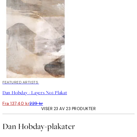
40%*
FEATURED ARTISTS
Dan Hobday - Layers No1 Plakat
Fra 137,40 kr
229 kr
VISER 23 AV 23 PRODUKTER
Dan Hobday-plakater