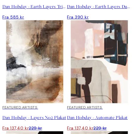
Dan Hobday - Earth Layers Trio Plakat Pakker
Dan Hobday - Earth Layers Duo Plakat Pakker
Fra 585 kr
Fra 390 kr
40%*
FEATURED ARTISTS
40%*
FEATURED ARTISTS
Dan Hobday - Layers No2 Plakat
Dan Hobday - Automate Plakat
Fra 137,40 kr
229 kr
Fra 137,40 kr
229 kr