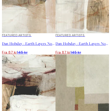
40%*
FEATURED ARTISTS
40%*
FEATURED ARTISTS
Dan Hobday - Earth Layers No3 Plakat
Dan Hobday - Earth Layers No1 Plakat
Fra 87 kr
145 kr
Fra 87 kr
145 kr