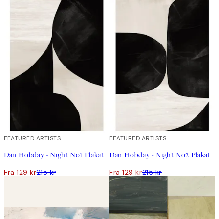
40%*
FEATURED ARTISTS
40%*
FEATURED ARTISTS
Dan Hobday - Night No1 Plakat
Dan Hobday - Night No2 Plakat
Fra 129 kr
215 kr
Fra 129 kr
215 kr