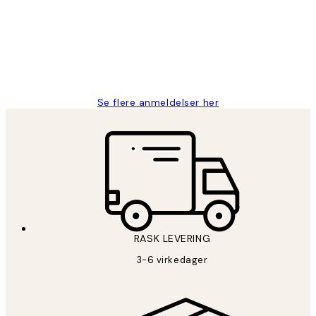
Litt lang leveringstid, men alt fungerte
perfekt og produktene er så verdt det!
27 apr
Berit H
Se flere anmeldelser her
RASK LEVERING
3-6 virkedager