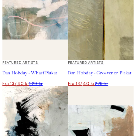
40%*
FEATURED ARTISTS
40%*
FEATURED ARTISTS
Dan Hobday - Wharf Plakat
Dan Hobday - Grosvenor Plakat
Fra 137,40 kr
229 kr
Fra 137,40 kr
229 kr