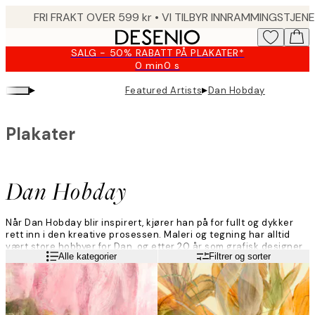
Skip
to
main
SALG - 50% RABATT PÅ PLAKATER*
content.
0 min
0 s
Gyldig
til
▸
▸
Featured Artists
Dan Hobday
og
med:
2026-
Plakater
08-
10
Dan Hobday
Når Dan Hobday blir inspirert, kjører han på for fullt og dykker
rett inn i den kreative prosessen. Maleri og tegning har alltid
vært store hobbyer for Dan, og etter 20 år som grafisk designer
Les mer
Alle kategorier
Filtrer og sorter
flyttet han for å bli heltidskunstner.
Ved hjelp av for det meste akryl og blekk er han hovedsakelig
inspirert av historie og naturverdenen når han skaper sine
abstrakte landskap og moderne kunstverk.