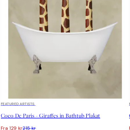
40%*
FEATURED ARTISTS
Coco De Paris - Giraffes in Bathtub Plakat
Fra 129 kr
215 kr