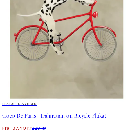
40%*
FEATURED ARTISTS
Coco De Paris - Dalmatian on Bicycle Plakat
Fra 137,40 kr
229 kr