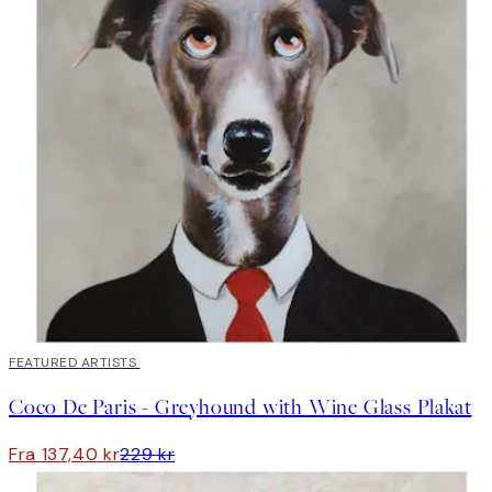
40%*
FEATURED ARTISTS
Coco De Paris - Greyhound with Wine Glass Plakat
Fra 137,40 kr
229 kr