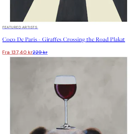
40%*
FEATURED ARTISTS
Coco De Paris - Giraffes Crossing the Road Plakat
Fra 137,40 kr
229 kr