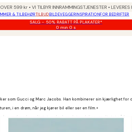
 OVER 599 kr • VI TILBYR INNRAMMINGSTJENESTER • LEVERES
MMER & TILBEHØR
TILBUD
BILDEVEGGER
INSPIRATION
FOR BEDRIFTER
SALG - 50% RABATT PÅ PLAKATER*
0 min
0 s
Gyldig
til
og
med:
2026-
08-
09
ker som Gucci og Marc Jacobs. Han kombinerer sin kjærlighet for d
n, i en drøm, når jeg kjører bil eller ser en film.»
r fornøyd med resultatet, maler han det endelige resultatet på lerre