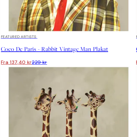
40%*
FEATURED ARTISTS
Coco De Paris - Rabbit Vintage Man Plakat
Fra 137,40 kr
229 kr