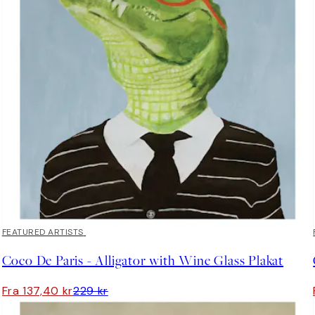
40%*
FEATURED ARTISTS
Coco De Paris - Alligator with Wine Glass Plakat
Fra 137,40 kr
229 kr