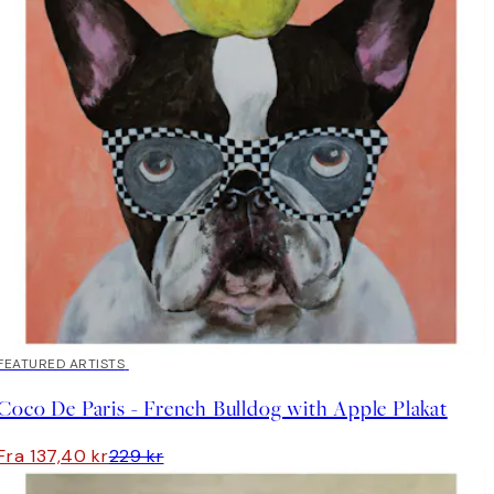
40%*
FEATURED ARTISTS
Coco De Paris - French Bulldog with Apple Plakat
Fra 137,40 kr
229 kr