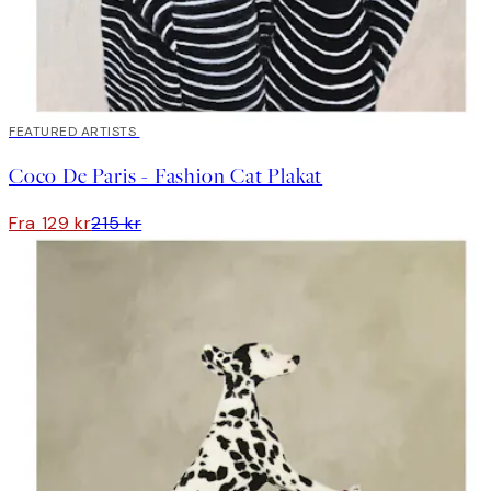
40%*
FEATURED ARTISTS
Coco De Paris - Fashion Cat Plakat
Fra 129 kr
215 kr