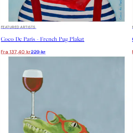
40%*
FEATURED ARTISTS
Coco De Paris - French Pug Plakat
Fra 137,40 kr
229 kr