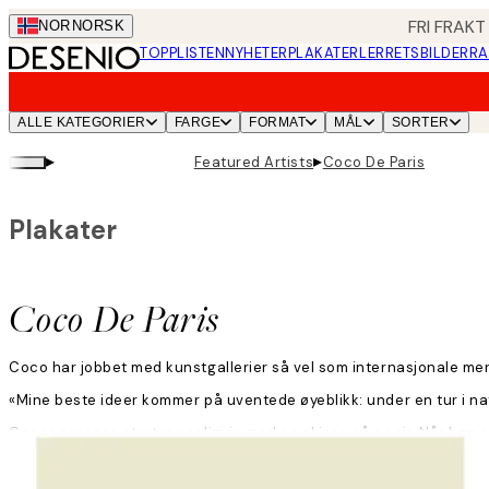
Skip
FRI FRAKT
NOR
NORSK
to
TOPPLISTEN
NYHETER
PLAKATER
LERRETSBILDER
RA
main
content.
ALLE KATEGORIER
FARGE
FORMAT
MÅL
SORTER
▸
▸
Featured Artists
Coco De Paris
Plakater
Coco De Paris
Coco har jobbet med kunstgallerier så vel som internasjonale mer
«Mine beste ideer kommer på uventede øyeblikk: under en tur i nature
Cocos prosess starter vanligvis med en skisse på papir. Når han e
Les mer