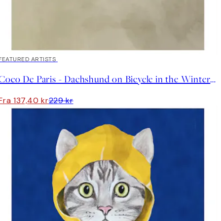
40%*
FEATURED ARTISTS
Coco De Paris - Dachshund on Bicycle in the Winter Plakat
Fra 137,40 kr
229 kr