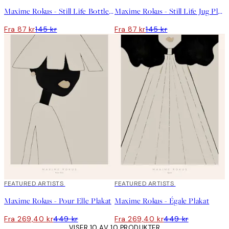
Maxime Rokus - Still Life Bottle Plakat
Maxime Rokus - Still Life Jug Plakat
Fra 87 kr
145 kr
Fra 87 kr
145 kr
40%*
FEATURED ARTISTS
40%*
FEATURED ARTISTS
Maxime Rokus - Pour Elle Plakat
Maxime Rokus - Égale Plakat
Fra 269,40 kr
449 kr
Fra 269,40 kr
449 kr
VISER 10 AV 10 PRODUKTER