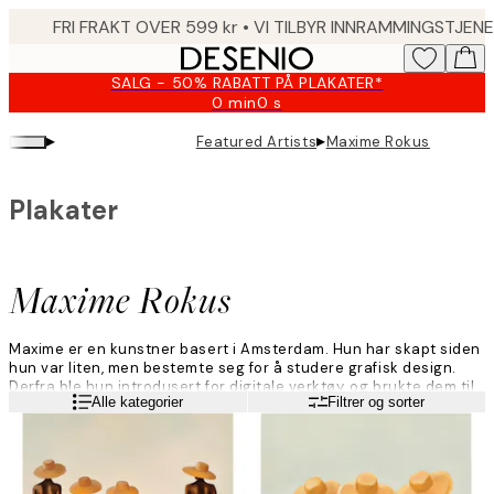
Skip
to
main
SALG - 50% RABATT PÅ PLAKATER*
content.
0 min
0 s
Gyldig
til
▸
▸
Featured Artists
Maxime Rokus
og
med:
2026-
Plakater
08-
09
Maxime Rokus
Maxime er en kunstner basert i Amsterdam. Hun har skapt siden
hun var liten, men bestemte seg for å studere grafisk design.
Derfra ble hun introdusert for digitale verktøy, og brukte dem til
Les mer
Alle kategorier
Filtrer og sorter
å skape kunst.
Hun begynner med photoshop når hun lager kunst. Maxime
bruker forskjellige lag og farger for å bestemme hva som ser
vakkert ut, og begynner å lage med Ipad når hun har landet på