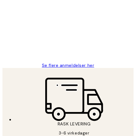
Verifisert kjøper
Kundevurderinger
Litt lang leveringstid, men alt fungerte
perfekt og produktene er så verdt det!
27 apr
Berit H
Se flere anmeldelser her
RASK LEVERING
3-6 virkedager