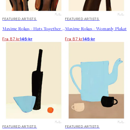
40%*
FEATURED ARTISTS
40%*
FEATURED ARTISTS
Maxime Rokus - Hats Together Plakat
Maxime Rokus - Womanly Plakat
Fra 87 kr
145 kr
Fra 87 kr
145 kr
40%*
FEATURED ARTISTS
40%*
FEATURED ARTISTS