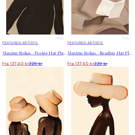
40%*
FEATURED ARTISTS
40%*
FEATURED ARTISTS
Maxime Rokus - Posing Hat Plakat
Maxime Rokus - Reading Hat Plakat
Fra 137,40 kr
229 kr
Fra 137,40 kr
229 kr