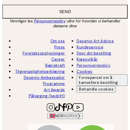
SEND
Vennligst les
Personvernpolicy
våre for hvordan vi behandler
dataene dine
Om oss
Desenio Art Advice
Press
Kundeservice
Foretaksopplysninger
Spor din bestilling
Career
Kjøpsvilkår
Bærekraft
Personvernpolicy
Tilgjengelighetserklæring
Cookies
Desenio Ambassador
Forespørsel om å
kansellere bestilling
Programme
Behandle cookies
Art Awards
Pålogging (bedrift)
NOR
NORSK