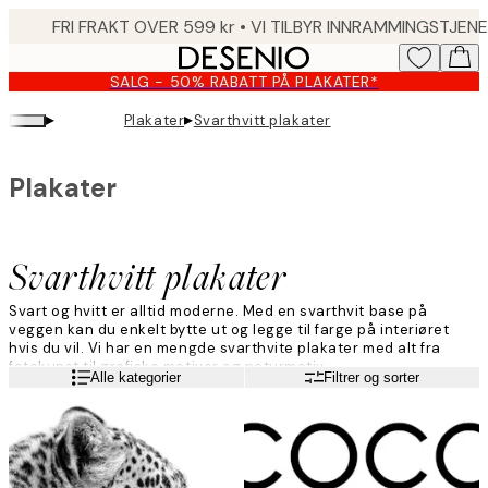
Skip
to
main
SALG - 50% RABATT PÅ PLAKATER*
content.
▸
▸
Plakater
Svarthvitt plakater
Plakater
Svarthvitt plakater
Svart og hvitt er alltid moderne. Med en svarthvit base på
veggen kan du enkelt bytte ut og legge til farge på interiøret
hvis du vil. Vi har en mengde svarthvite plakater med alt fra
fotokunst til grafiske motiver og naturmotiv.
Les mer
Alle kategorier
Filtrer og sorter