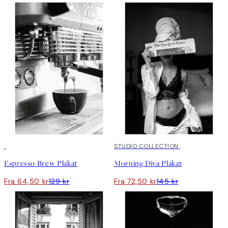
50%*
50%*
STUDIO COLLECTION
Espresso Brew Plakat
Morning Diva Plakat
Fra 64,50 kr
129 kr
Fra 72,50 kr
145 kr