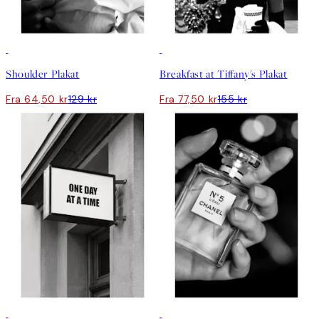
50%*
50%*
Shoulder Plakat
Breakfast at Tiffany's Plakat
Fra 64,50 kr
129 kr
Fra 77,50 kr
155 kr
50%*
50%*