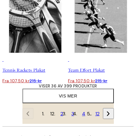
50%*
50%*
Tennis Rackets Plakat
Team Effort Plakat
Fra 107,50 kr
215 kr
Fra 107,50 kr
215 kr
VISER 36 AV 399 PRODUKTER
VIS MER
1
2
3
4
…
12