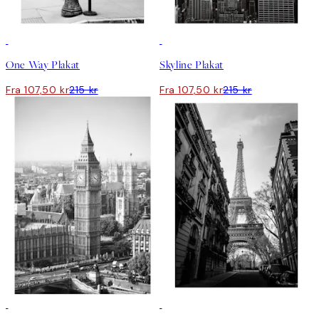
50%*
50%*
One Way Plakat
Skyline Plakat
Fra 107,50 kr
215 kr
Fra 107,50 kr
215 kr
50%*
50%*