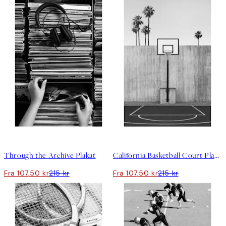
50%*
50%*
Through the Archive Plakat
California Basketball Court Plakat
Fra 107,50 kr
215 kr
Fra 107,50 kr
215 kr