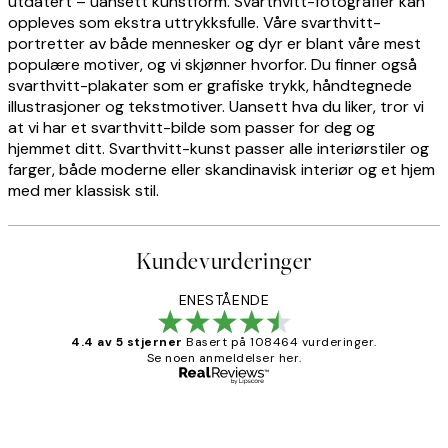
utdatert – uansett kunstform. Svarthvitt-fotografier kan
oppleves som ekstra uttrykksfulle. Våre svarthvitt-
portretter av både mennesker og dyr er blant våre mest
populære motiver, og vi skjønner hvorfor. Du finner også
svarthvitt-plakater som er grafiske trykk, håndtegnede
illustrasjoner og tekstmotiver. Uansett hva du liker, tror vi
at vi har et svarthvitt-bilde som passer for deg og
hjemmet ditt. Svarthvitt-kunst passer alle interiørstiler og
farger, både moderne eller skandinavisk interiør og et hjem
med mer klassisk stil.
Kundevurderinger
ENESTÅENDE
4.4 av 5 stjerner
Basert på 108464 vurderinger.
Se noen anmeldelser her.
Verifisert kjøper
Kundevurderinger