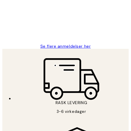
Litt lang leveringstid, men alt fungerte
perfekt og produktene er så verdt det!
27 apr
Berit H
Se flere anmeldelser her
RASK LEVERING
3-6 virkedager