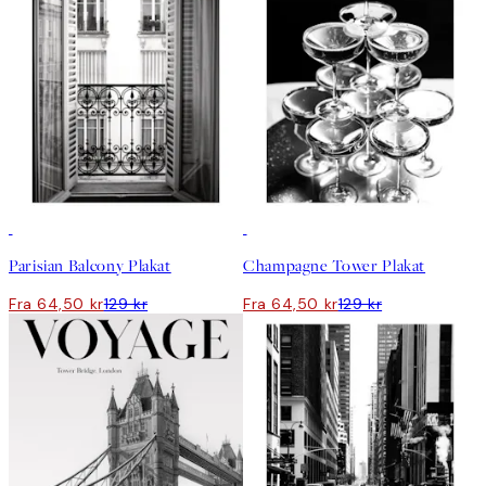
50%*
50%*
Parisian Balcony Plakat
Champagne Tower Plakat
Fra 64,50 kr
129 kr
Fra 64,50 kr
129 kr