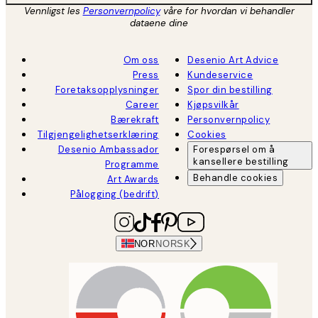
Vennligst les
Personvernpolicy
våre for hvordan vi behandler
dataene dine
Om oss
Desenio Art Advice
Press
Kundeservice
Foretaksopplysninger
Spor din bestilling
Career
Kjøpsvilkår
Bærekraft
Personvernpolicy
Tilgjengelighetserklæring
Cookies
Desenio Ambassador
Forespørsel om å
kansellere bestilling
Programme
Behandle cookies
Art Awards
Pålogging (bedrift)
NOR
NORSK