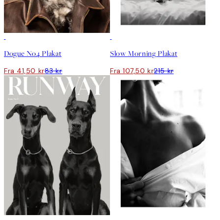
50%*
50%*
Dogue No4 Plakat
Slow Morning Plakat
Fra 41,50 kr
83 kr
Fra 107,50 kr
215 kr
50%*
50%*