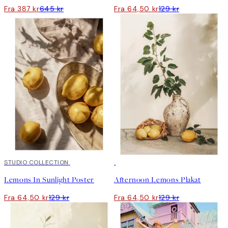
Fra 387 kr
645 kr
Fra 64,50 kr
129 kr
50%*
STUDIO COLLECTION
50%*
Lemons In Sunlight Poster
Afternoon Lemons Plakat
Fra 64,50 kr
129 kr
Fra 64,50 kr
129 kr