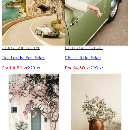
50%*
STUDIO COLLECTION
50%*
STUDIO COLLECTION
Road to the Sea Plakat
Riviera Ride Plakat
Fra 114,50 kr
229 kr
Fra 114,50 kr
229 kr