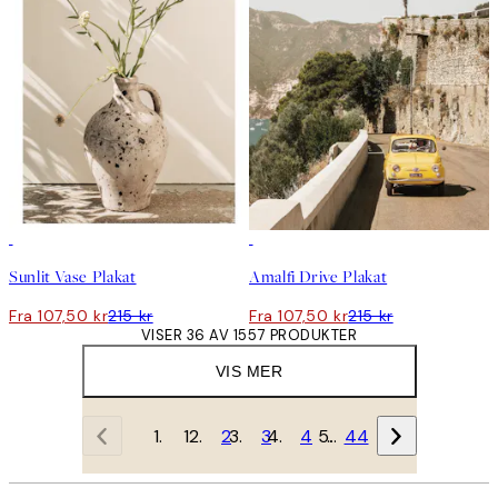
50%*
50%*
Sunlit Vase Plakat
Amalfi Drive Plakat
Fra 107,50 kr
215 kr
Fra 107,50 kr
215 kr
VISER 36 AV 1557 PRODUKTER
VIS MER
1
2
3
4
…
44