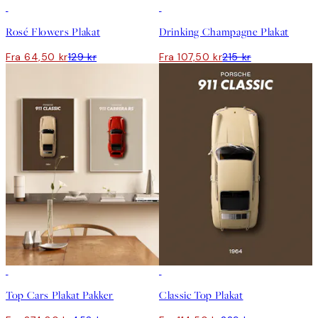
50%*
50%*
Rosé Flowers Plakat
Drinking Champagne Plakat
Fra 64,50 kr
129 kr
Fra 107,50 kr
215 kr
-40%
50%*
Top Cars Plakat Pakker
Classic Top Plakat