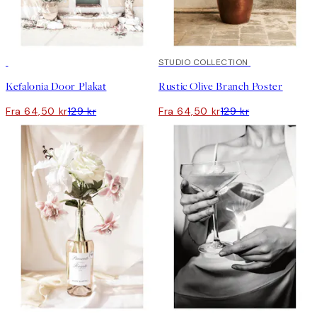
50%*
50%*
STUDIO COLLECTION
Kefalonia Door Plakat
Rustic Olive Branch Poster
Fra 64,50 kr
129 kr
Fra 64,50 kr
129 kr