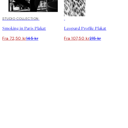
50%*
STUDIO COLLECTION
50%*
Smoking in Paris Plakat
Leopard Profile Plakat
Fra 72,50 kr
145 kr
Fra 107,50 kr
215 kr