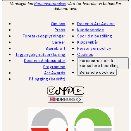
Vennligst les
Personvernpolicy
våre for hvordan vi behandler
dataene dine
Om oss
Desenio Art Advice
Press
Kundeservice
Foretaksopplysninger
Spor din bestilling
Career
Kjøpsvilkår
Bærekraft
Personvernpolicy
Tilgjengelighetserklæring
Cookies
Desenio Ambassador
Forespørsel om å
kansellere bestilling
Programme
Behandle cookies
Art Awards
Pålogging (bedrift)
NOR
NORSK