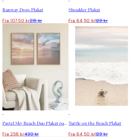
Runway Dogs Plakat
Shoulder Plakat
Fra 107,50 kr
215 kr
Fra 64,50 kr
129 kr
-40%
50%*
Pastel Sky Beach Duo Plakat pakker
Turtle on the Beach Plakat
Fra 258 kr
430 kr
Fra 64,50 kr
129 kr