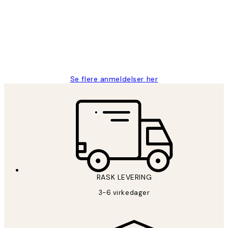
Litt lang leveringstid, men alt fungerte
perfekt og produktene er så verdt det!
27 apr
Berit H
Se flere anmeldelser her
RASK LEVERING
3-6 virkedager