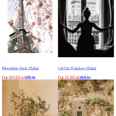
50%*
50%*
Blooming Paris Plakat
Girl In Window Plakat
Fra 107,50 kr
215 kr
Fra 72,50 kr
145 kr