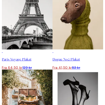
50%*
50%*
Paris Voyage Plakat
Dogue No2 Plakat
Fra 64,50 kr
129 kr
Fra 41,50 kr
83 kr