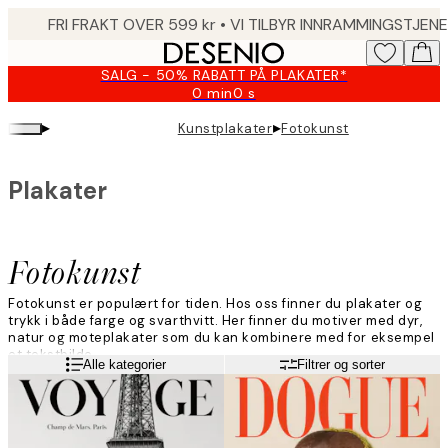
Skip
to
main
SALG - 50% RABATT PÅ PLAKATER*
content.
0 min
0 s
Gyldig
til
▸
▸
Kunstplakater
Fotokunst
og
med:
2026-
Plakater
08-
10
Fotokunst
Fotokunst er populært for tiden. Hos oss finner du plakater og
trykk i både farge og svarthvitt. Her finner du motiver med dyr,
natur og moteplakater som du kan kombinere med for eksempel
et tekstbilde.
Les mer
Alle kategorier
Filtrer og sorter