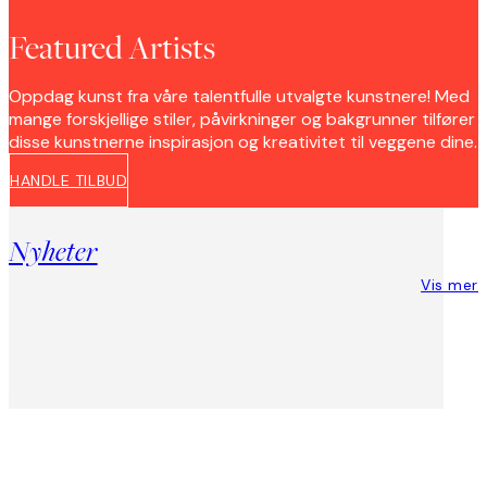
Featured Artists
Oppdag kunst fra våre talentfulle utvalgte kunstnere! Med
mange forskjellige stiler, påvirkninger og bakgrunner tilfører
disse kunstnerne inspirasjon og kreativitet til veggene dine.
HANDLE TILBUD
Nyheter
Vis mer
Product
Slider