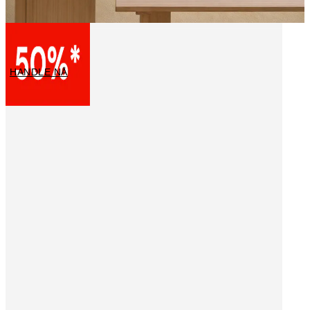
Kjøkkenplakater
HANDLE NÅ