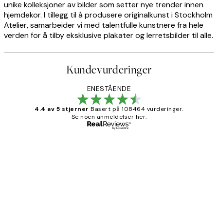
unike kolleksjoner av bilder som setter nye trender innen
hjemdekor. I tillegg til å produsere originalkunst i Stockholm
Atelier, samarbeider vi med talentfulle kunstnere fra hele
verden for å tilby eksklusive plakater og lerretsbilder til alle.
Kundevurderinger
ENESTÅENDE
4.4 av 5 stjerner
Basert på 108464 vurderinger.
Se noen anmeldelser her.
Verifisert kjøper
Kundevurderinger
Litt lang leveringstid, men alt fungerte
perfekt og produktene er så verdt det!
27 apr
Berit H