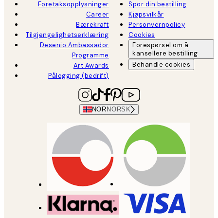
Foretaksopplysninger
Spor din bestilling
Career
Kjøpsvilkår
Bærekraft
Personvernpolicy
Tilgjengelighetserklæring
Cookies
Desenio Ambassador
Forespørsel om å
kansellere bestilling
Programme
Behandle cookies
Art Awards
Pålogging (bedrift)
NOR
NORSK