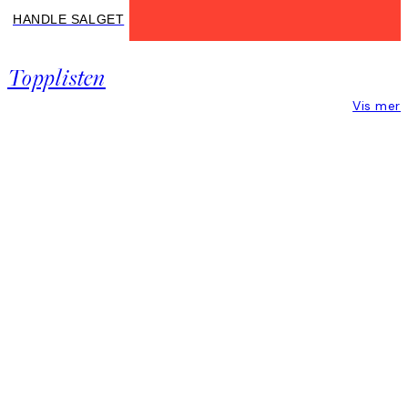
HANDLE SALGET
HANDLE
SALGET
Topplisten
KEEP
MEMORIES
Vis mer
ALIVE
Product
Slider