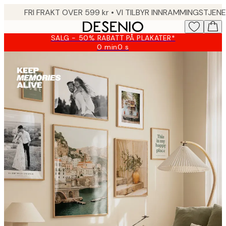
Skip
to
main
SALG - 50% RABATT PÅ PLAKATER*
content.
0 min
0 s
Gyldig
til
Bilder
og
med:
2026-
fra
08-
09
Desenio