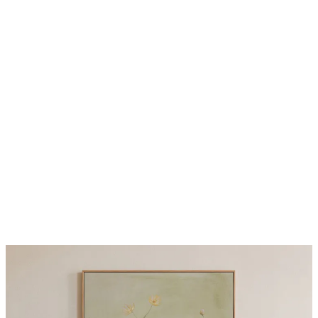
50%*
Berthe Morisot - Girl in a Boat with Geese Plakat
Fra 107,50 kr
215 kr