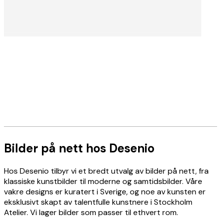
LES MER
Stockholm Atelier
Bilder på nett hos Desenio
Hos Desenio tilbyr vi et bredt utvalg av bilder på nett, fra
Vårt Stockholm Atelier er hvor våre lidenskapelige
klassiske kunstbilder til moderne og samtidsbilder. Våre
kunstnere, fotografer og designere jobber med å
vakre designs er kuratert i Sverige, og noe av kunsten er
skape den vakre kunsten som er unik for Desenio.
eksklusivt skapt av talentfulle kunstnere i Stockholm
Atelier. Vi lager bilder som passer til ethvert rom.