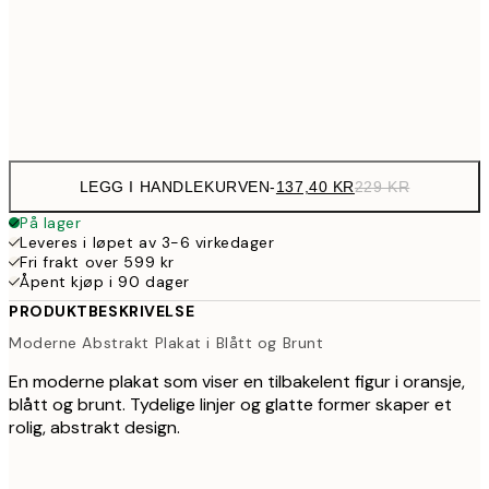
239,4
50x70 cm
39
Frame
options
LEGG I HANDLEKURVEN
-
137,40 KR
229 KR
På lager
Leveres i løpet av 3-6 virkedager
Fri frakt over 599 kr
Åpent kjøp i 90 dager
PRODUKTBESKRIVELSE
Moderne Abstrakt Plakat i Blått og Brunt
En moderne plakat som viser en tilbakelent figur i oransje,
blått og brunt. Tydelige linjer og glatte former skaper et
rolig, abstrakt design.