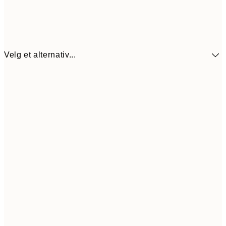
Velg et alternativ...
137,4
30x40 cm
22