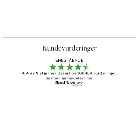
Kundevurderinger
ENESTÅENDE
4.4 av 5 stjerner
Basert på 108464 vurderinger.
Se noen anmeldelser her.
Verifisert kjøper
Kundevurderinger
Litt lang leveringstid, men alt fungerte
perfekt og produktene er så verdt det!
27 apr