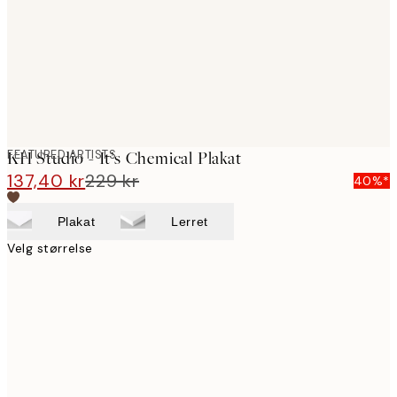
images
FEATURED ARTISTS
KH Studio - It’s Chemical Plakat
137,40 kr
229 kr
40%*
Plakat
Lerret
Velg størrelse