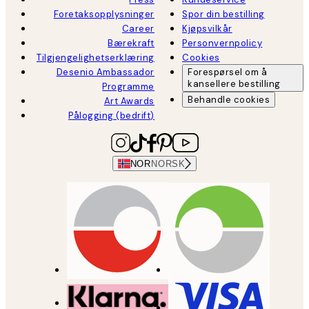
Foretaksopplysninger
Spor din bestilling
Career
Kjøpsvilkår
Bærekraft
Personvernpolicy
Tilgjengelighetserklæring
Cookies
Desenio Ambassador
Forespørsel om å
kansellere bestilling
Programme
Behandle cookies
Art Awards
Pålogging (bedrift)
NOR
NORSK