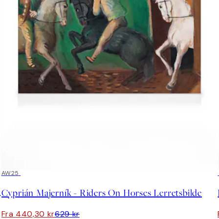
30%*
AW25
dore Lerret
Cyprián Majerník - Riders On Horses Lerretsbilde
Fra 440,30 kr
629 kr