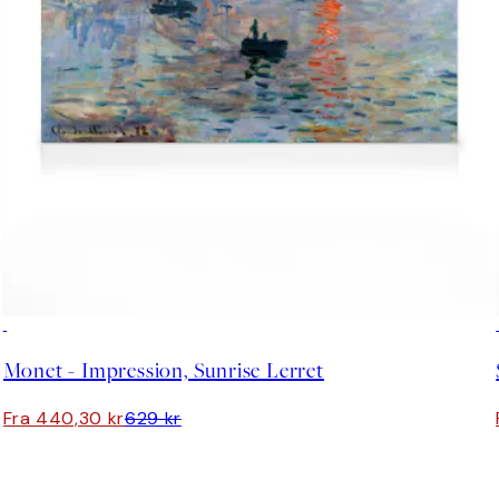
30%*
Monet - Impression, Sunrise Lerret
Fra 440,30 kr
629 kr