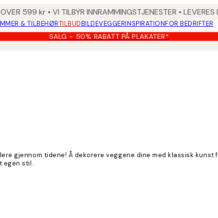
 OVER 599 kr • VI TILBYR INNRAMMINGSTJENESTER • LEVERES
MMER & TILBEHØR
TILBUD
BILDEVEGGER
INSPIRATION
FOR BEDRIFTER
SALG - 50% RABATT PÅ PLAKATER*
ere gjennom tidene! Å dekorere veggene dine med klassisk kunst fra 
 egen stil.