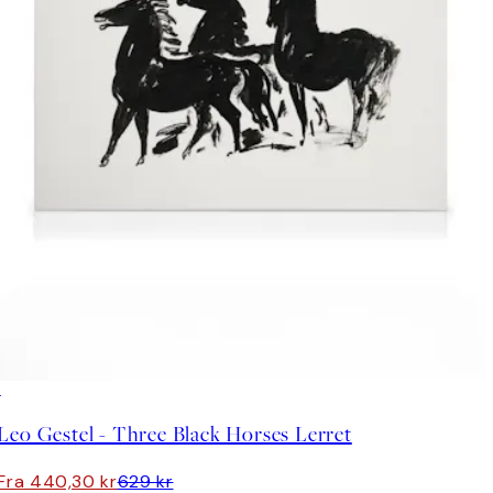
30%*
Leo Gestel - Three Black Horses Lerret
Fra 440,30 kr
629 kr