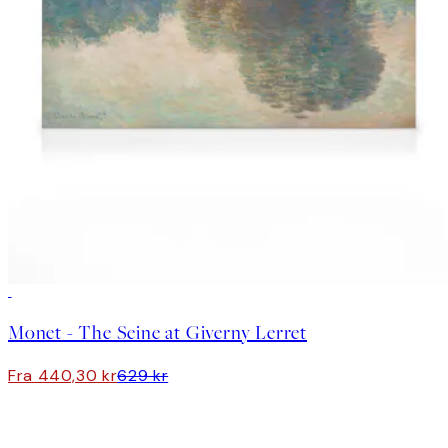
30%*
Monet - The Seine at Giverny Lerret
Fra 440,30 kr
629 kr