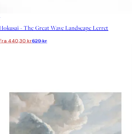
30%*
Hokusai - The Great Wave Landscape Lerret
Fra 440,30 kr
629 kr