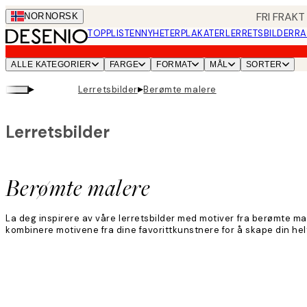
Skip
FRI FRAKT
NOR
NORSK
to
TOPPLISTEN
NYHETER
PLAKATER
LERRETSBILDER
RA
main
content.
ALLE KATEGORIER
FARGE
FORMAT
MÅL
SORTER
▸
▸
Lerretsbilder
Berømte malere
Lerretsbilder
Berømte malere
La deg inspirere av våre lerretsbilder med motiver fra berømte mal
kombinere motivene fra dine favorittkunstnere for å skape din helt