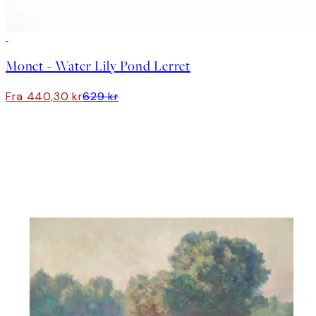
30%*
Monet - Water Lily Pond Lerret
Fra 440,30 kr
629 kr