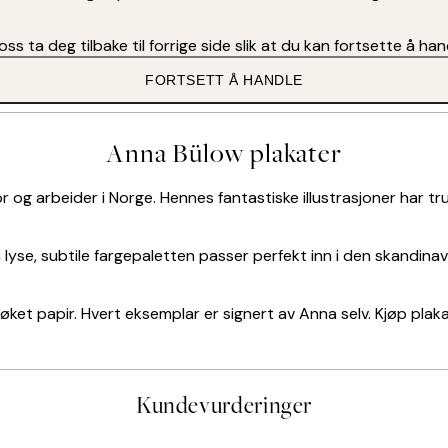
oss ta deg tilbake til forrige side slik at du kan fortsette å han
FORTSETT Å HANDLE
Anna Bülow plakater
og arbeider i Norge. Hennes fantastiske illustrasjoner har truf
se, subtile fargepaletten passer perfekt inn i den skandinavis
ket papir. Hvert eksemplar er signert av Anna selv. Kjøp plak
Kundevurderinger