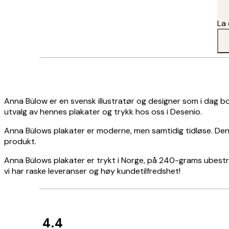
La 
Anna Bülow er en svensk illustratør og designer som i dag bor 
utvalg av hennes plakater og trykk hos oss i Desenio.
Anna Bülows plakater er moderne, men samtidig tidløse. Den ly
produkt.
Anna Bülows plakater er trykt i Norge, på 240-grams ubestrø
vi har raske leveranser og høy kundetilfredshet!
4.4