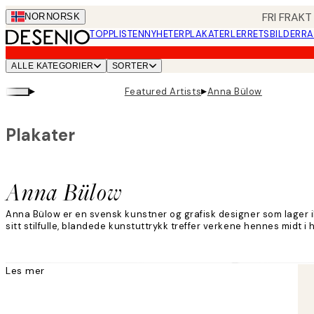
Skip
FRI FRAKT
NOR
NORSK
to
TOPPLISTEN
NYHETER
PLAKATER
LERRETSBILDER
RA
main
content.
ALLE KATEGORIER
SORTER
▸
▸
Featured Artists
Anna Bülow
Plakater
Anna Bülow
Anna Bülow er en svensk kunstner og grafisk designer som lager il
sitt stilfulle, blandede kunstuttrykk treffer verkene hennes midt i h
Les mer