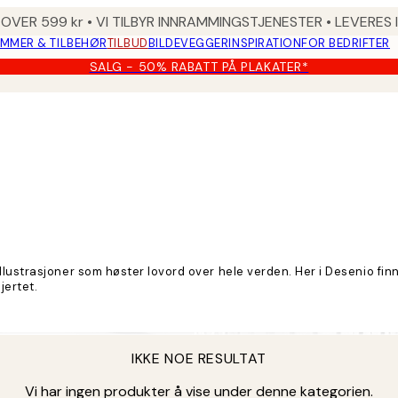
 OVER 599 kr • VI TILBYR INNRAMMINGSTJENESTER • LEVERES
MMER & TILBEHØR
TILBUD
BILDEVEGGER
INSPIRATION
FOR BEDRIFTER
SALG - 50% RABATT PÅ PLAKATER*
lustrasjoner som høster lovord over hele verden. Her i Desenio fin
jertet.
IKKE NOE RESULTAT
Vi har ingen produkter å vise under denne kategorien.