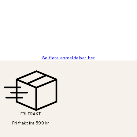
stid, men alt fungerte perfekt og produktene er så verdt det!
Se flere anmeldelser her
FRI FRAKT
Fri frakt fra 599 kr