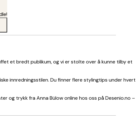
dle!
fet et bredt publikum, og vi er stolte over å kunne tilby et
ke innredningsstilen. Du finner flere stylingtips under hvert
ater og trykk fra Anna Bülow online hos oss på Desenio.no –
Verifisert kjøper