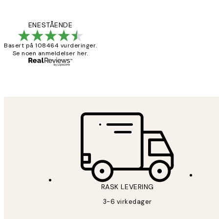
Kundevurderinger
Litt lang levering
ENESTÅENDE
Basert på 108464 vurderinger.
Se noen anmeldelser her.
27 apr
Berit H
RASK LEVERING
3-6 virkedager