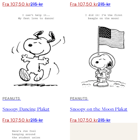
Fra 107,50 kr
215 kr
Fra 107,50 kr
215 kr
50%*
PEANUTS
50%*
PEANUTS
Snoopy Dancing Plakat
Snoopy on the Moon Plakat
Fra 107,50 kr
215 kr
Fra 107,50 kr
215 kr