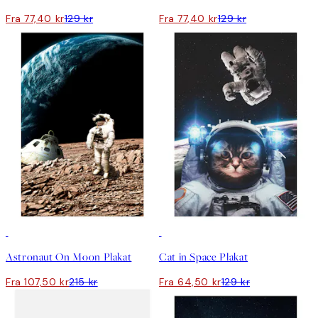
Fra 77,40 kr
129 kr
Fra 77,40 kr
129 kr
50%*
50%*
Astronaut On Moon Plakat
Cat in Space Plakat
Fra 107,50 kr
215 kr
Fra 64,50 kr
129 kr