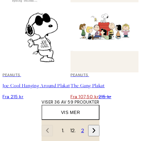
PEANUTS
50%*
PEANUTS
Joe Cool Hanging Around Plakat
The Gang Plakat
Fra 215 kr
Fra 107,50 kr
215 kr
VISER 36 AV 59 PRODUKTER
VIS MER
1
2