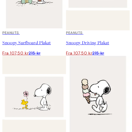
50%*
PEANUTS
50%*
PEANUTS
Snoopy Surfboard Plakat
Snoopy Driving Plakat
Fra 107,50 kr
215 kr
Fra 107,50 kr
215 kr