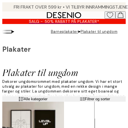
Skip
to
main
SALG - 50% RABATT PÅ PLAKATER*
content.
▸
▸
Barneplakater
Plakater til ungdom
Plakater
Plakater til ungdom
Dekorer ungdomsrommet med plakater ungdom. Vi har et stort
utvalg av plakater for ungdom, med en rekke design i mange
farger og stiler. La ungdommen dekorere sitt eget boareal og
skape sin egen verden. Der han eller hun nyter å være, føler seg
Les mer
Alle kategorier
Filtrer og sorter
glad og inspirert.