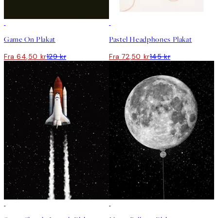
50%*
50%*
Game On Plakat
Pastel Headphones Plakat
Fra 64,50 kr
129 kr
Fra 72,50 kr
145 kr
50%*
50%*