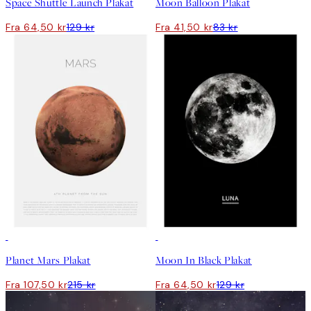
Space Shuttle Launch Plakat
Moon Balloon Plakat
Fra 64,50 kr
129 kr
Fra 41,50 kr
83 kr
50%*
50%*
Planet Mars Plakat
Moon In Black Plakat
Fra 107,50 kr
215 kr
Fra 64,50 kr
129 kr