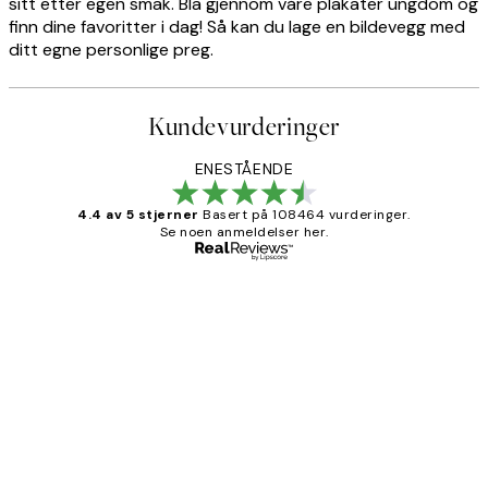
sitt etter egen smak. Bla gjennom våre plakater ungdom og
finn dine favoritter i dag! Så kan du lage en bildevegg med
ditt egne personlige preg.
Kundevurderinger
ENESTÅENDE
4.4 av 5 stjerner
Basert på 108464 vurderinger.
Se noen anmeldelser her.
Verifisert kjøper
Kundevurderinger
Litt lang leveringstid, men alt fungerte
perfekt og produktene er så verdt det!
27 apr
Berit H