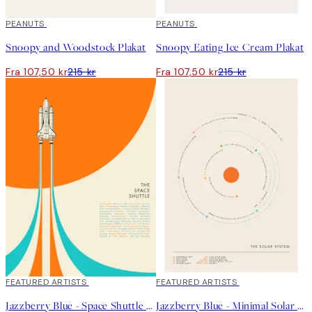
50%*
PEANUTS
50%*
PEANUTS
Snoopy and Woodstock Plakat
Snoopy Eating Ice Cream Plakat
Fra 107,50 kr
215 kr
Fra 107,50 kr
215 kr
40%*
FEATURED ARTISTS
40%*
FEATURED ARTISTS
Jazzberry Blue - Space Shuttle No1 Plakat
Jazzberry Blue - Minimal Solar System Plakat