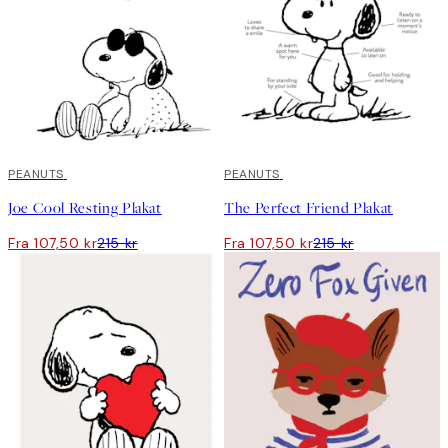
50%*
PEANUTS
50%*
PEANUTS
Joe Cool Resting Plakat
The Perfect Friend Plakat
Fra 107,50 kr
215 kr
Fra 107,50 kr
215 kr