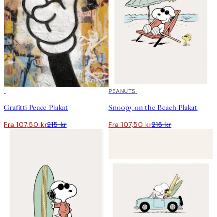
50%*
50%*
PEANUTS
Grafitti Peace Plakat
Snoopy on the Beach Plakat
Fra 107,50 kr
215 kr
Fra 107,50 kr
215 kr