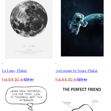
50%*
50%*
La Lune, Plakat
Astronaut In Space Plakat
Fra 64,50 kr
129 kr
Fra 64,50 kr
129 kr