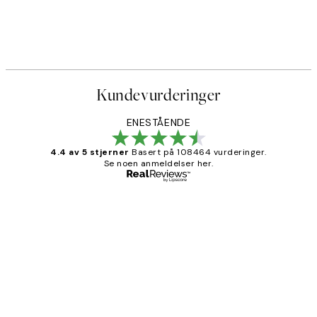
Kundevurderinger
ENESTÅENDE
4.4 av 5 stjerner
Basert på 108464 vurderinger.
Se noen anmeldelser her.
Verifisert kjøper
Kundevurderinger
Litt lang leveringstid, men alt fungerte
perfekt og produktene er så verdt det!
27 apr
Berit H