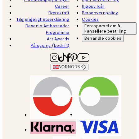
Career
Kjøpsvilkår
Bærekraft
Personvernpolicy
Tilgjengelighetserklæring
Cookies
Desenio Ambassador
Forespørsel om å
kansellere bestilling
Programme
Behandle cookies
Art Awards
Pålogging (bedrift)
NOR
NORSK