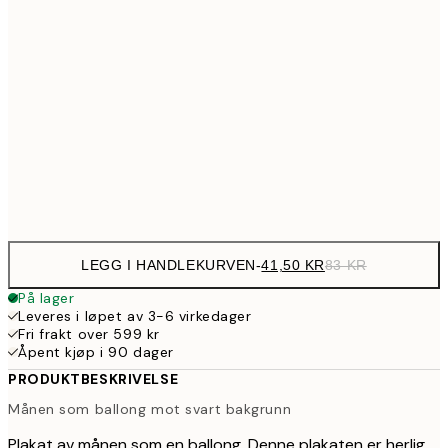
64,5
21x30 cm
12
107,5
30x40 cm
21
179,5
50x70 cm
35
Frame
options
LEGG I HANDLEKURVEN
-
41,50 KR
83 KR
På lager
Leveres i løpet av 3-6 virkedager
Fri frakt over 599 kr
Åpent kjøp i 90 dager
PRODUKTBESKRIVELSE
Månen som ballong mot svart bakgrunn
Plakat av månen som en ballong. Denne plakaten er herlig