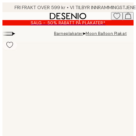
Skip
to
main
SALG - 50% RABATT PÅ PLAKATER*
content.
▸
▸
Barneplakater
Moon Balloon Plakat
Product
images