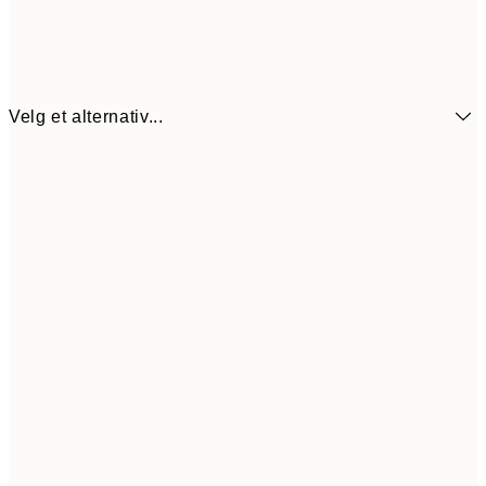
Velg et alternativ...
41,5
13x18 cm