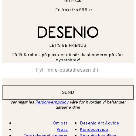
FRI FRAKT
Fri frakt fra 599 kr
LET’S BE FRIENDS
Få 15 % rabatt på plakater nå når du abonnerer på vårt
nyhetsbrev!
*
E-post
SEND
Vennligst les
Personvernpolicy
våre for hvordan vi behandler
dataene dine
Om oss
Desenio Art Advice
Press
Kundeservice
Foretaksopplysninger
Spor din bestilling