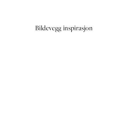
Batman™ - Always Be Batman 
Fra 107,50 kr
215 kr
Bildevegg inspirasjon