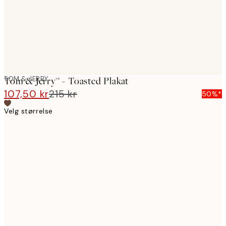
TOM & JERRY
Tom & Jerry™ - Toasted Plakat
107,50 kr
215 kr
50%*
Velg størrelse