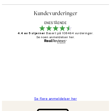
Kundevurderinger
ENESTÅENDE
4.4 av 5 stjerner
Basert på 108464 vurderinger.
Se noen anmeldelser her.
Verifisert kjøper
Kundevurderinger
Litt lang leveringstid, men alt fungerte
perfekt og produktene er så verdt det!
27 apr
Berit H
Se flere anmeldelser her