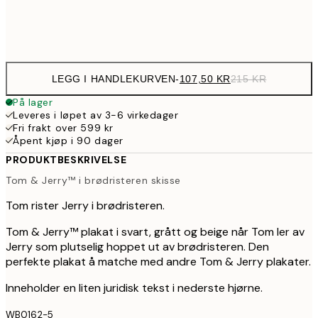
Frame
options
LEGG I HANDLEKURVEN
-
107,50 KR
215 KR
På lager
Leveres i løpet av 3-6 virkedager
Fri frakt over 599 kr
Åpent kjøp i 90 dager
PRODUKTBESKRIVELSE
Tom & Jerry™ i brødristeren skisse
Tom rister Jerry i brødristeren.
Tom & Jerry™ plakat i svart, grått og beige når Tom ler av
Jerry som plutselig hoppet ut av brødristeren. Den
perfekte plakat å matche med andre Tom & Jerry plakater.
Inneholder en liten juridisk tekst i nederste hjørne.
WB0162-5