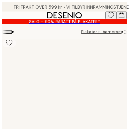
Skip
to
main
SALG - 50% RABATT PÅ PLAKATER*
content.
▸
▸
Plakater til barnerom
To
Product
images