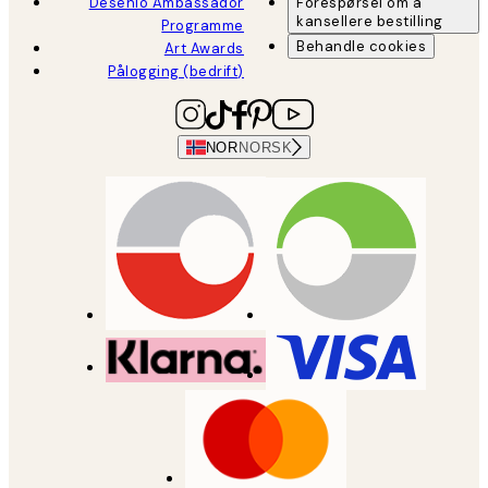
Desenio Ambassador
Forespørsel om å
kansellere bestilling
Programme
Behandle cookies
Art Awards
Pålogging (bedrift)
NOR
NORSK