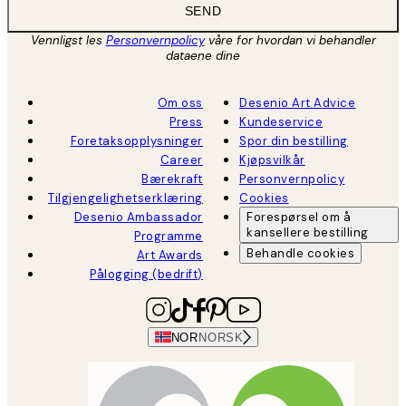
SEND
Vennligst les
Personvernpolicy
våre for hvordan vi behandler
dataene dine
Om oss
Desenio Art Advice
Press
Kundeservice
Foretaksopplysninger
Spor din bestilling
Career
Kjøpsvilkår
Bærekraft
Personvernpolicy
Tilgjengelighetserklæring
Cookies
Desenio Ambassador
Forespørsel om å
kansellere bestilling
Programme
Behandle cookies
Art Awards
Pålogging (bedrift)
NOR
NORSK