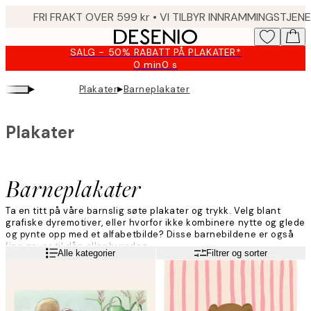
Skip
to
main
SALG - 50% RABATT PÅ PLAKATER*
content.
0 min
0 s
Gyldig
til
▸
▸
Plakater
Barneplakater
og
med:
2026-
Plakater
08-
09
Barneplakater
Ta en titt på våre barnslig søte plakater og trykk. Velg blant
grafiske dyremotiver, eller hvorfor ikke kombinere nytte og glede
og pynte opp med et alfabetbilde? Disse barnebildene er også
fine gaver til dåp eller bursdag.
Les mer
Alle kategorier
Filtrer og sorter