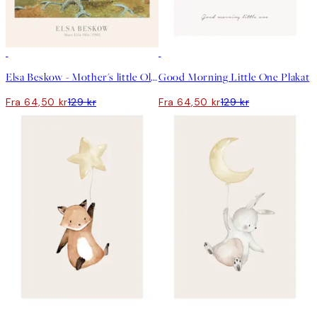
50%*
50%*
Elsa Beskow - Mother's little Olle Plakat
Good Morning Little One Plakat
Fra 64,50 kr
129 kr
Fra 64,50 kr
129 kr
50%*
50%*