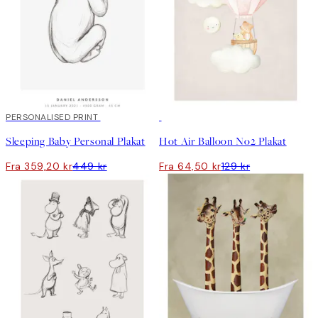
20%*
PERSONALISED PRINT
50%*
Sleeping Baby Personal Plakat
Hot Air Balloon No2 Plakat
Fra 359,20 kr
449 kr
Fra 64,50 kr
129 kr