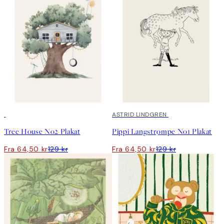
50%*
50%*
ASTRID LINDGREN
Tree House No2 Plakat
Pippi Langstrømpe No1 Plakat
Fra 64,50 kr
129 kr
Fra 64,50 kr
129 kr