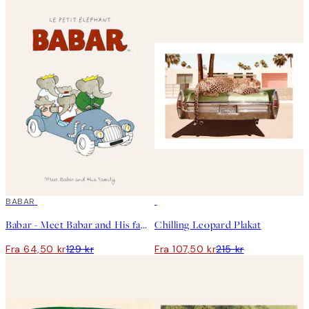
50%*
BABAR
50%*
Babar - Meet Babar and His family Plakat
Chilling Leopard Plakat
Fra 64,50 kr
129 kr
Fra 107,50 kr
215 kr