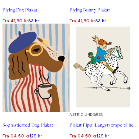
Flying Fox Plakat
Flying Bunny Plakat
Fra 41,50 kr
83 kr
Fra 41,50 kr
83 kr
50%*
50%*
ASTRID LINDGREN
Sophisticated Dog Plakat
Plakat Pippi Langstrømpe til hest
Fra 64,50 kr
129 kr
Fra 64,50 kr
129 kr