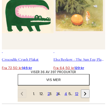
50%*
50%*
Crocodile Crush Plakat
Elsa Beskow - The Sun Egg Plakat
Fra 72,50 kr
145 kr
Fra 64,50 kr
129 kr
VISER 36 AV 397 PRODUKTER
VIS MER
1
2
3
4
…
12