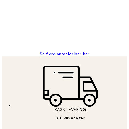
Kundevurderinger
Litt lang leveringstid, men alt fungerte
perfekt og produktene er så verdt det!
27 apr
Berit H
Se flere anmeldelser her
RASK LEVERING
3-6 virkedager