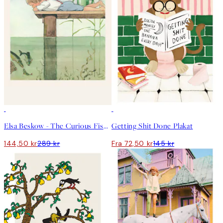
50%*
50%*
Elsa Beskow - The Curious Fish Plakat
Getting Shit Done Plakat
144,50 kr
289 kr
Fra 72,50 kr
145 kr