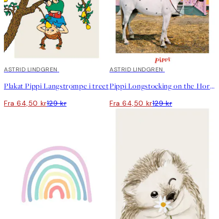
50%*
ASTRID LINDGREN
50%*
ASTRID LINDGREN
Plakat Pippi Langstrømpe i treet
Pippi Longstocking on the Horse Plakat
Fra 64,50 kr
129 kr
Fra 64,50 kr
129 kr