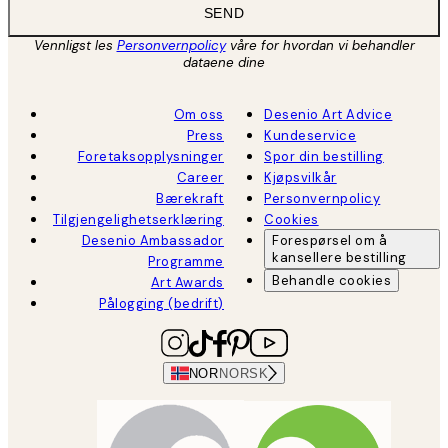
SEND
Vennligst les
Personvernpolicy
våre for hvordan vi behandler
dataene dine
Om oss
Desenio Art Advice
Press
Kundeservice
Foretaksopplysninger
Spor din bestilling
Career
Kjøpsvilkår
Bærekraft
Personvernpolicy
Tilgjengelighetserklæring
Cookies
Desenio Ambassador
Forespørsel om å
kansellere bestilling
Programme
Behandle cookies
Art Awards
Pålogging (bedrift)
NOR
NORSK