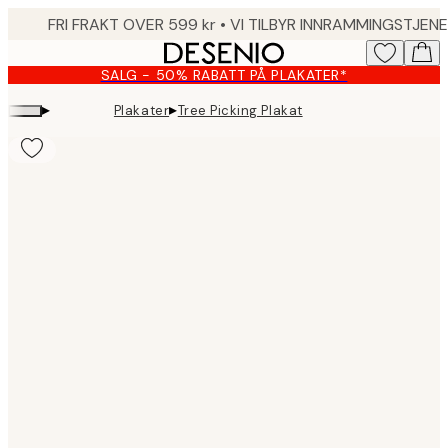
Skip
to
main
SALG - 50% RABATT PÅ PLAKATER*
content.
▸
▸
Plakater
Tree Picking Plakat
Product
images