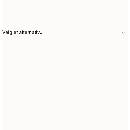
Velg et alternativ...
41,5
13x18 cm