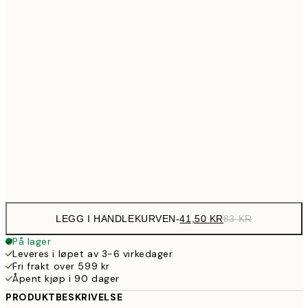
72,5
21x30 cm
14
114,5
30x40 cm
22
154,5
40x50 cm
30
199,5
50x70 cm
39
Frame
options
LEGG I HANDLEKURVEN
-
41,50 KR
83 KR
På lager
Leveres i løpet av 3-6 virkedager
Fri frakt over 599 kr
Åpent kjøp i 90 dager
PRODUKTBESKRIVELSE