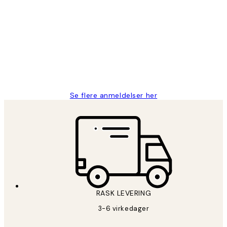
Kundevurderinger
Litt lang leveringstid, men alt fungerte
perfekt og produktene er så verdt det!
27 apr
Berit H
Se flere anmeldelser her
RASK LEVERING
3-6 virkedager