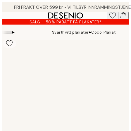
Skip
to
main
SALG - 50% RABATT PÅ PLAKATER*
content.
▸
▸
Svarthvitt plakater
Coco, Plakat
Product
images