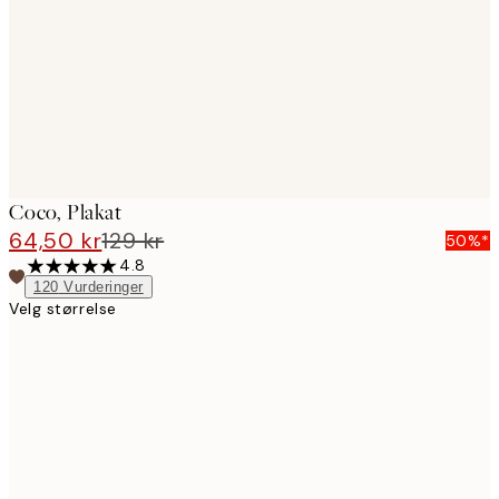
Coco, Plakat
64,50 kr
129 kr
50%*
4.8
120
Vurderinger
Velg størrelse