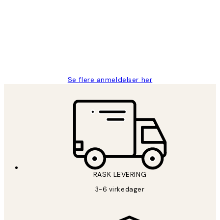
Litt lang leveringstid, men alt fungerte
perfekt og produktene er så verdt det!
27 apr
Berit H
Se flere anmeldelser her
RASK LEVERING
3-6 virkedager