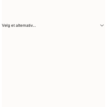
Velg et alternativ...
64,5
21x30 cm
12