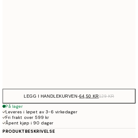
107,5
30x40 cm
21
144,5
40x50 cm
28
179,5
50x70 cm
35
254,5
70x100 cm
50
Frame
options
LEGG I HANDLEKURVEN
-
64,50 KR
129 KR
På lager
Leveres i løpet av 3-6 virkedager
Fri frakt over 599 kr
Åpent kjøp i 90 dager
PRODUKTBESKRIVELSE