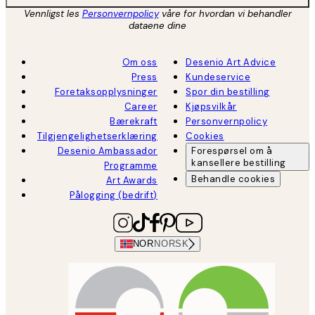
Vennligst les
Personvernpolicy
våre for hvordan vi behandler
dataene dine
Om oss
Desenio Art Advice
Press
Kundeservice
Foretaksopplysninger
Spor din bestilling
Career
Kjøpsvilkår
Bærekraft
Personvernpolicy
Tilgjengelighetserklæring
Cookies
Desenio Ambassador
Forespørsel om å
kansellere bestilling
Programme
Behandle cookies
Art Awards
Pålogging (bedrift)
NOR
NORSK