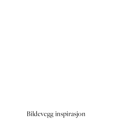
50%*
Drinking Champagne Plaka
Fra 107,50 kr
215 kr
Bildevegg inspirasjon