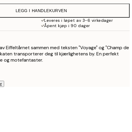
215 kr
LEGG I HANDLEKURVEN
179,50 kr
359 kr
Leveres i løpet av 3-6 virkedager
Åpent kjøp i 90 dager
254,50 kr
509 kr
t av Eiffeltårnet sammen med teksten "Voyage" og "Champ de
katen transporterer deg til kjærlighetens by. En perfekt
ere og motefantaster.
r