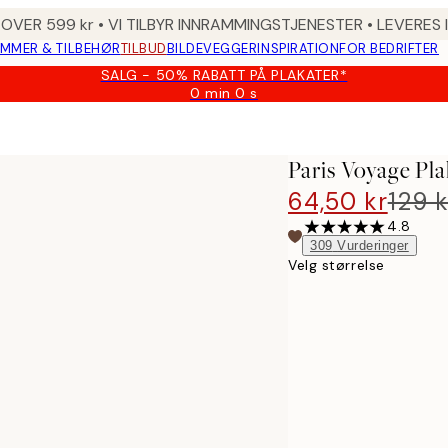
 OVER 599 kr • VI TILBYR INNRAMMINGSTJENESTER • LEVERES
MMER & TILBEHØR
TILBUD
BILDEVEGGER
INSPIRATION
FOR BEDRIFTER
SALG - 50% RABATT PÅ PLAKATER*
0 min
0 s
Gyldig
til
og
med:
Paris Voyage Pla
2026-
08-
64,50 kr
129 k
09
4.8
309
Vurderinger
Velg størrelse