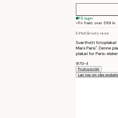
30x40 cm
50x70 cm
På lager
Fri frakt over 599 kr
70x100 cm
Eiffeltårnets reise
Svarthvitt fotoplaka
Mars Paris". Denne pla
plakat for Paris-elsk
18713-4
Prishistorikk
Lær mer om våre produkte