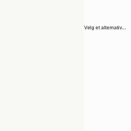
Velg et alternativ...
Frame
21x30 cm
options