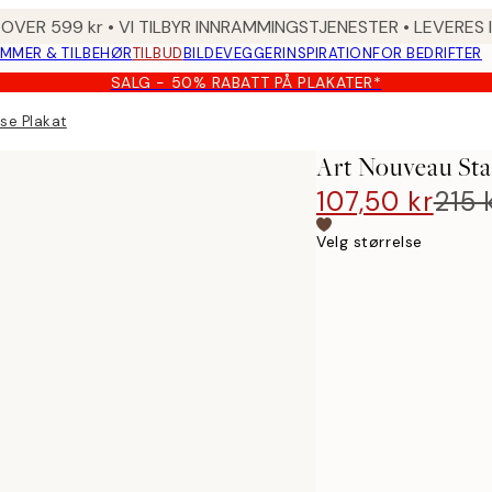
 OVER 599 kr • VI TILBYR INNRAMMINGSTJENESTER • LEVERES
MMER & TILBEHØR
TILBUD
BILDEVEGGER
INSPIRATION
FOR BEDRIFTER
SALG - 50% RABATT PÅ PLAKATER*
se Plakat
Art Nouveau Sta
107,50 kr
215 
Velg størrelse