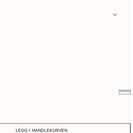
107,50 kr
215 kr
179,50 kr
359 kr
LEGG I HANDLEKURVEN