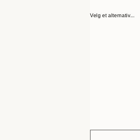
Velg et alternativ...
Frame
30x40 cm
options
50x70 cm