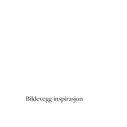
50%*
Arched Corridor Plakat
Fra 64,50 kr
129 kr
Bildevegg inspirasjon