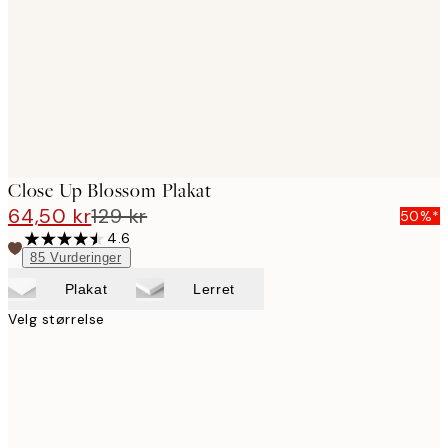
Close Up Blossom Plakat
64,50 kr
129 kr
50%*
4.6
85
Vurderinger
Plakat
Lerret
Velg størrelse