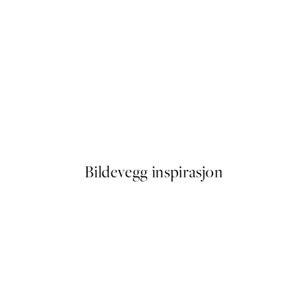
50%*
Live in the Moment Plakat
Fra 64,50 kr
129 kr
Bildevegg inspirasjon