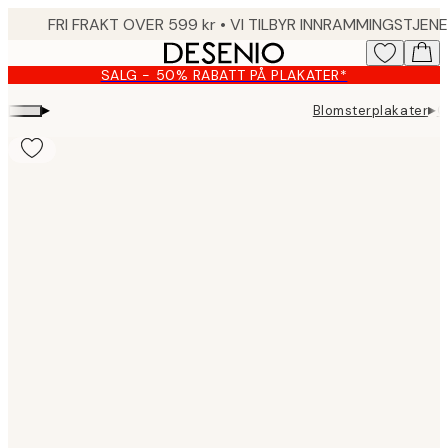
Skip
to
main
SALG - 50% RABATT PÅ PLAKATER*
content.
▸
▸
Blomsterplakater
C
Product
images