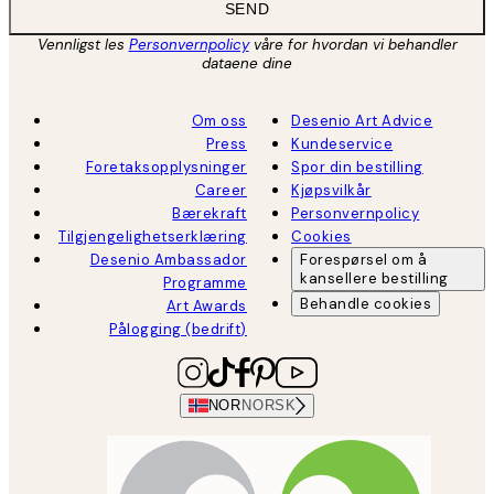
SEND
Vennligst les
Personvernpolicy
våre for hvordan vi behandler
dataene dine
Om oss
Desenio Art Advice
Press
Kundeservice
Foretaksopplysninger
Spor din bestilling
Career
Kjøpsvilkår
Bærekraft
Personvernpolicy
Tilgjengelighetserklæring
Cookies
Desenio Ambassador
Forespørsel om å
kansellere bestilling
Programme
Behandle cookies
Art Awards
Pålogging (bedrift)
NOR
NORSK