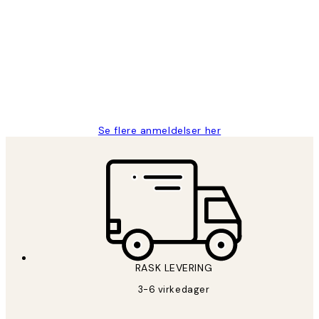
Kundevurderinger
Litt lang leveringstid, men alt fungerte
perfekt og produktene er så verdt det!
27 apr
Berit H
Se flere anmeldelser her
RASK LEVERING
3-6 virkedager