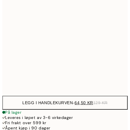
64,5
21x30 cm
12
107,5
30x40 cm
21
144,5
40x50 cm
28
179,5
50x70 cm
35
254,5
70x100 cm
50
Frame
options
LEGG I HANDLEKURVEN
-
64,50 KR
129 KR
På lager
Leveres i løpet av 3-6 virkedager
Fri frakt over 599 kr
Åpent kjøp i 90 dager