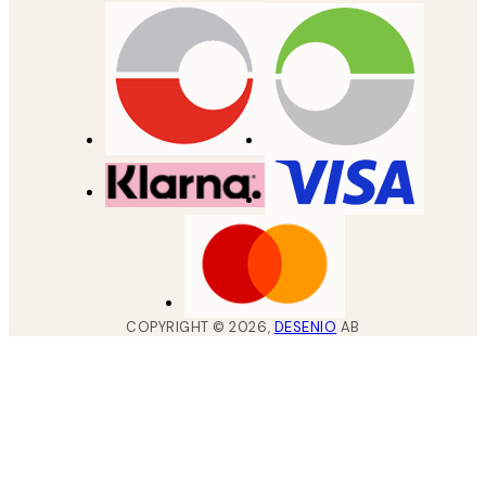
COPYRIGHT ©
2026
,
DESENIO
AB