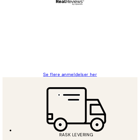
Verifisert kjøper
Kundevurderinger
Litt lang leveringstid, men alt fungerte
perfekt og produktene er så verdt det!
27 apr
Berit H
Se flere anmeldelser her
RASK LEVERING