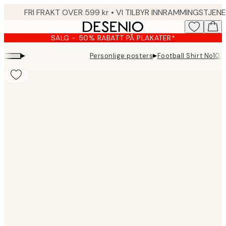
Skip
to
main
SALG - 50% RABATT PÅ PLAKATER*
content.
▸
▸
Personlige posters
Football Shirt No10 
Product
images