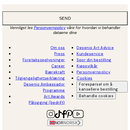
SEND
Vennligst les
Personvernpolicy
våre for hvordan vi behandler
dataene dine
Om oss
Desenio Art Advice
Press
Kundeservice
Foretaksopplysninger
Spor din bestilling
Career
Kjøpsvilkår
Bærekraft
Personvernpolicy
Tilgjengelighetserklæring
Cookies
Desenio Ambassador
Forespørsel om å
kansellere bestilling
Programme
Behandle cookies
Art Awards
Pålogging (bedrift)
NOR
NORSK