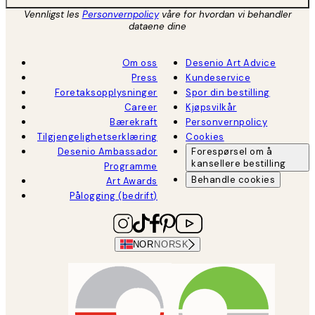
Vennligst les
Personvernpolicy
våre for hvordan vi behandler
dataene dine
Om oss
Desenio Art Advice
Press
Kundeservice
Foretaksopplysninger
Spor din bestilling
Career
Kjøpsvilkår
Bærekraft
Personvernpolicy
Tilgjengelighetserklæring
Cookies
Desenio Ambassador
Forespørsel om å
kansellere bestilling
Programme
Behandle cookies
Art Awards
Pålogging (bedrift)
NOR
NORSK