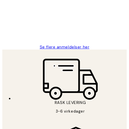
Litt lang leveringstid, men alt fungerte
perfekt og produktene er så verdt det!
27 apr
Berit H
Se flere anmeldelser her
RASK LEVERING
3-6 virkedager