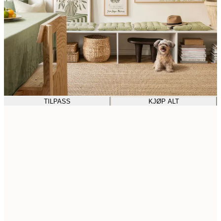
TILPASS
KJØP ALT