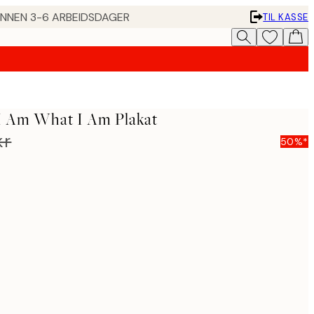
 INNEN 3-6 ARBEIDSDAGER
TIL KASSE
 I Am What I Am Plakat
kr
50%*