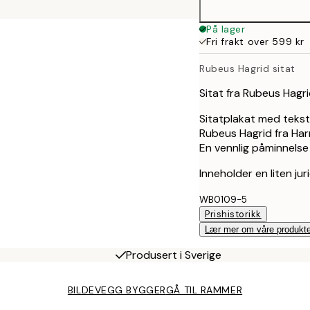
På lager
Fri frakt over 599 kr
Rubeus Hagrid sitat
Sitat fra Rubeus Hagri
Sitatplakat med tekst
Rubeus Hagrid fra Har
En vennlig påminnelse 
Inneholder en liten jur
WB0109-5
Prishistorikk
Lær mer om våre produkte
Produsert i Sverige
BILDEVEGG BYGGER
GÅ TIL RAMMER