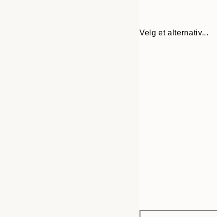
Velg et alternativ...
Frame
30x40 cm
options
50x70 cm