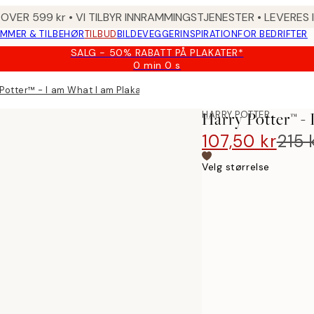
 OVER 599 kr • VI TILBYR INNRAMMINGSTJENESTER • LEVERES
MMER & TILBEHØR
TILBUD
BILDEVEGGER
INSPIRATION
FOR BEDRIFTER
SALG - 50% RABATT PÅ PLAKATER*
0 min
0 s
Gyldig
til
Potter™ - I am What I am Plakat
og
med:
HARRY POTTER
Harry Potter™ -
2026-
08-
107,50 kr
215 
09
Velg størrelse