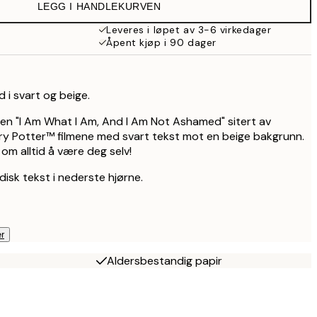
LEGG I HANDLEKURVEN
Leveres i løpet av 3-6 virkedager
Åpent kjøp i 90 dager
d i svart og beige.
en "I Am What I Am, And I Am Not Ashamed" sitert av
ry Potter™ filmene med svart tekst mot en beige bakgrunn.
om alltid å være deg selv!
idisk tekst i nederste hjørne.
r
Aldersbestandig papir