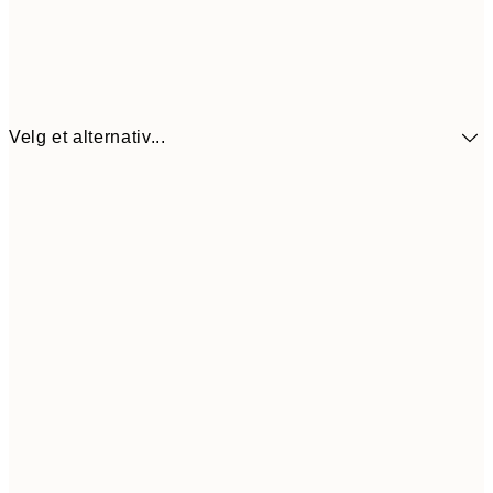
Velg et alternativ...
107,5
30x40 cm
21