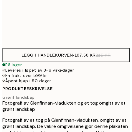
179,5
50x70 cm
35
Frame
options
LEGG I HANDLEKURVEN
-
107,50 KR
215 KR
På lager
Leveres i løpet av 3-6 virkedager
Fri frakt over 599 kr
Åpent kjøp i 90 dager
PRODUKTBESKRIVELSE
Grønt landskap
Fotografi av Glenfinnan-viadukten og et tog omgitt av et
grønt landskap
Fotografi av et tog på Glenfinnan-viadukten, omgitt av et
grønt landskap. De vakre omgivelsene gjør denne plakaten