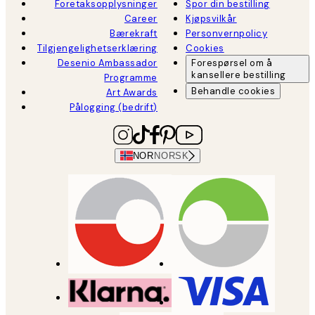
Foretaksopplysninger
Spor din bestilling
Career
Kjøpsvilkår
Bærekraft
Personvernpolicy
Tilgjengelighetserklæring
Cookies
Desenio Ambassador
Forespørsel om å
kansellere bestilling
Programme
Behandle cookies
Art Awards
Pålogging (bedrift)
NOR
NORSK