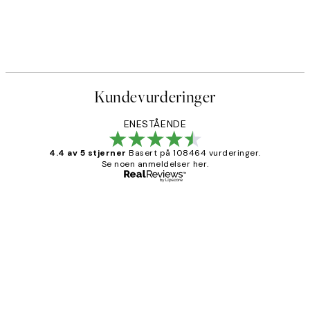
Kundevurderinger
ENESTÅENDE
4.4 av 5 stjerner
Basert på 108464 vurderinger.
Se noen anmeldelser her.
Verifisert kjøper
Kundevurderinger
Litt lang leveringstid, men alt fungerte
perfekt og produktene er så verdt det!
27 apr
Berit H