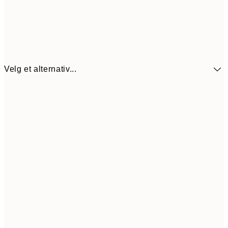
Velg et alternativ...
114,5
30x40 cm