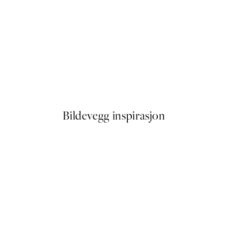
50%*
Soft Abstract Lines No1 Plaka
Fra 72,50 kr
145 kr
Bildevegg inspirasjon