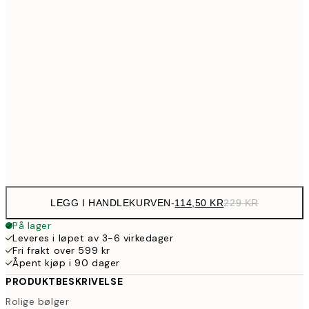
22
154,5
40x50 cm
30
199,5
50x70 cm
39
274,5
70x100 cm
54
Frame
options
LEGG I HANDLEKURVEN
-
114,50 KR
229 KR
På lager
Leveres i løpet av 3-6 virkedager
Fri frakt over 599 kr
Åpent kjøp i 90 dager
PRODUKTBESKRIVELSE
Rolige bølger