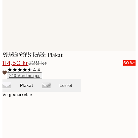
images
STUDIO COLLECTION
Waves Of Silence Plakat
114,50 kr
229 kr
50%*
4.4
210
Vurderinger
Plakat
Lerret
Velg størrelse