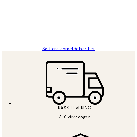
Litt lang leveringstid, men alt fungerte
perfekt og produktene er så verdt det!
27 apr
Berit H
Se flere anmeldelser her
RASK LEVERING
3-6 virkedager