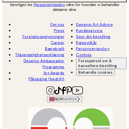
Vennligst les
Personvernpolicy
våre for hvordan vi behandler
dataene dine
Om oss
Desenio Art Advice
Press
Kundeservice
Foretaksopplysninger
Spor din bestilling
Career
Kjøpsvilkår
Bærekraft
Personvernpolicy
Tilgjengelighetserklæring
Cookies
Desenio Ambassador
Forespørsel om å
kansellere bestilling
Programme
Behandle cookies
Art Awards
Pålogging (bedrift)
NOR
NORSK