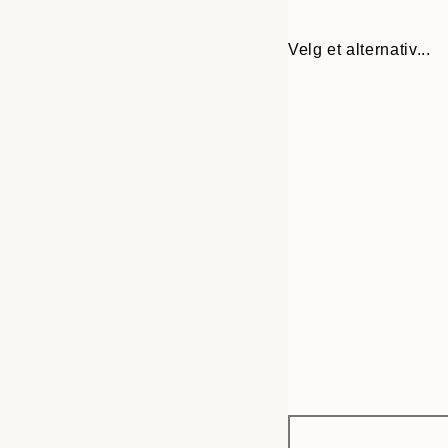
Velg et alternativ...
Frame
30x40 cm
options
50x70 cm