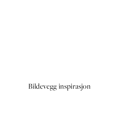
50%*
Striped Coffee Cup Plakat
Fra 64,50 kr
129 kr
Bildevegg inspirasjon