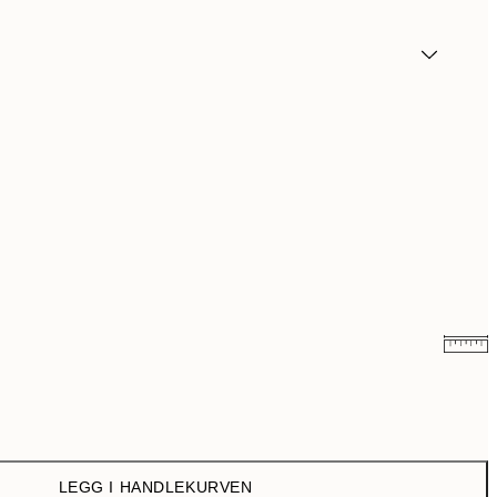
107,50 kr
215 kr
179,50 kr
359 kr
LEGG I HANDLEKURVEN