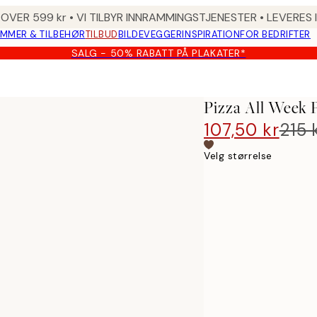
 OVER 599 kr • VI TILBYR INNRAMMINGSTJENESTER • LEVERES
MMER & TILBEHØR
TILBUD
BILDEVEGGER
INSPIRATION
FOR BEDRIFTER
SALG - 50% RABATT PÅ PLAKATER*
Pizza All Week 
107,50 kr
215 
Velg størrelse