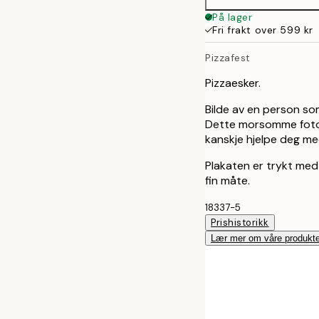
På lager
Fri frakt over 599 kr
Pizzafest
Pizzaesker.
Bilde av en person so
Dette morsomme fotog
kanskje hjelpe deg m
Plakaten er trykt med
fin måte.
18337-5
Prishistorikk
Lær mer om våre produkte