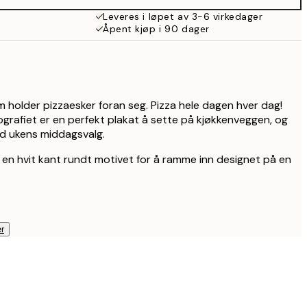
Leveres i løpet av 3-6 virkedager
Åpent kjøp i 90 dager
m holder pizzaesker foran seg. Pizza hele dagen hver dag!
rafiet er en perfekt plakat å sette på kjøkkenveggen, og
ed ukens middagsvalg.
 en hvit kant rundt motivet for å ramme inn designet på en
r