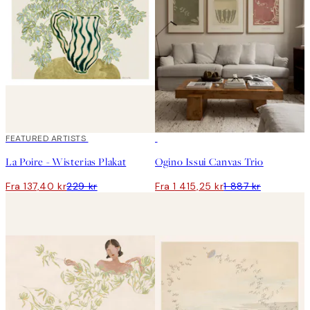
40%*
FEATURED ARTISTS
-25%
La Poire - Wisterias Plakat
Ogino Issui Canvas Trio
Fra 137,40 kr
229 kr
Fra 1 415,25 kr
1 887 kr