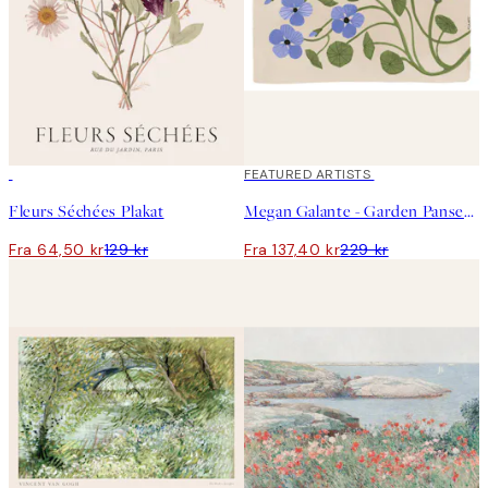
50%*
40%*
FEATURED ARTISTS
Fleurs Séchées Plakat
Megan Galante - Garden Pansey Plakat
Fra 64,50 kr
129 kr
Fra 137,40 kr
229 kr