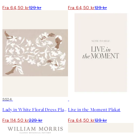
Fra 64,50 kr
129 kr
Fra 64,50 kr
129 kr
50%*
SS24
50%*
Lady in White Floral Dress Plakat
Live in the Moment Plakat
Fra 114,50 kr
229 kr
Fra 64,50 kr
129 kr