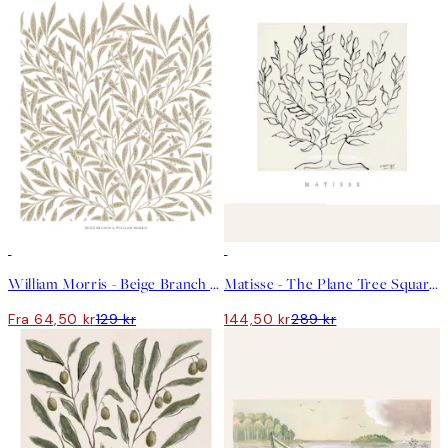
50%*
50%*
William Morris - Beige Branch Plakat
Matisse - The Plane Tree Square Plakat
Fra 64,50 kr
129 kr
144,50 kr
289 kr