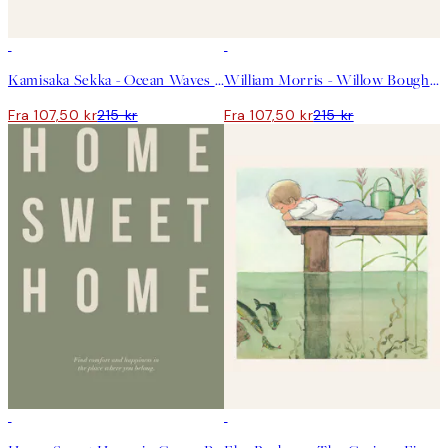
50%*
50%*
Kamisaka Sekka - Ocean Waves From Momoyogusa Plakat
William Morris - Willow Bough Landscape Plakat
Fra 107,50 kr
215 kr
Fra 107,50 kr
215 kr
50%*
50%*