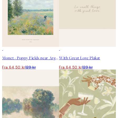
50%*
50%*
Monet - Poppy Fields near Argenteuil Plakat
With Great Love Plakat
Fra 64,50 kr
129 kr
Fra 64,50 kr
129 kr