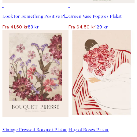
50%*
50%*
Look for Something Positive Plakat
Green Vase Poppies Plakat
Fra 41,50 kr
83 kr
Fra 64,50 kr
129 kr
50%*
50%*
Vintage Pressed Bouquet Plakat
Hug of Roses Plakat