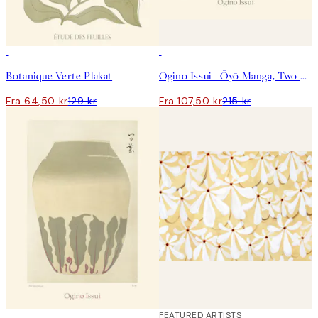
50%*
50%*
Botanique Verte Plakat
Ogino Issui - Ōyō Manga, Two Birds Plakat
Fra 64,50 kr
129 kr
Fra 107,50 kr
215 kr
50%*
40%*
FEATURED ARTISTS