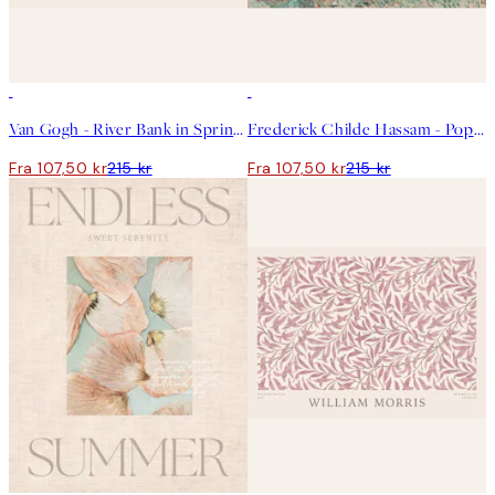
50%*
50%*
Van Gogh - River Bank in Springtime Landscape Plakat
Frederick Childe Hassam - Poppies on the Isles of Shoals Plakat
Fra 107,50 kr
215 kr
Fra 107,50 kr
215 kr