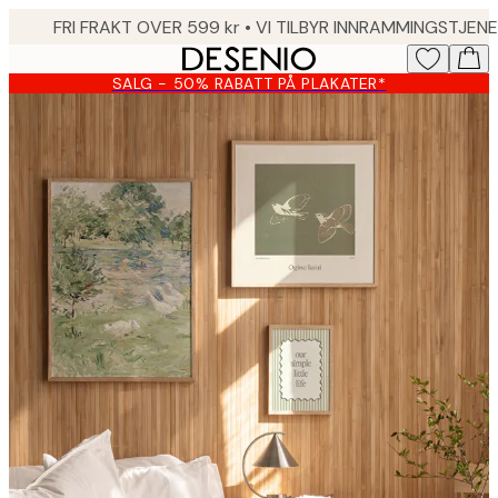
Skip
to
main
SALG - 50% RABATT PÅ PLAKATER*
content.