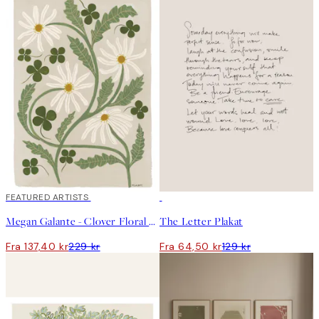
40%*
FEATURED ARTISTS
50%*
Megan Galante - Clover Floral Plakat
The Letter Plakat
Fra 137,40 kr
229 kr
Fra 64,50 kr
129 kr