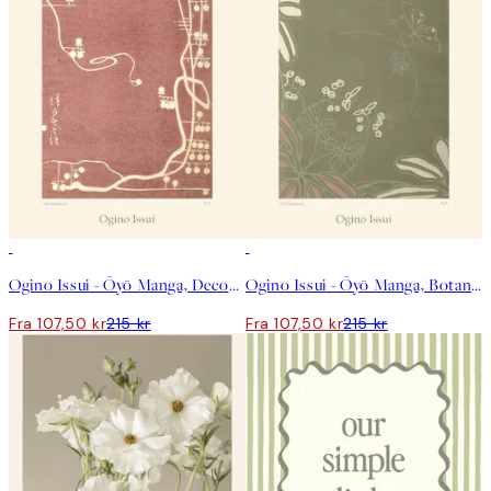
50%*
50%*
Ogino Issui - Ōyō Manga, Decorative Study Plakat
Ogino Issui - Ōyō Manga, Botanical Study Plakat
Fra 107,50 kr
215 kr
Fra 107,50 kr
215 kr