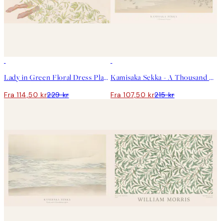
50%*
50%*
Lady in Green Floral Dress Plakat
Kamisaka Sekka - A Thousand Grasses Pl.09 Plakat
Fra 114,50 kr
229 kr
Fra 107,50 kr
215 kr