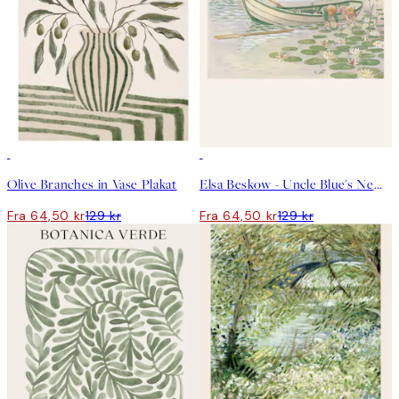
50%*
50%*
Olive Branches in Vase Plakat
Elsa Beskow - Uncle Blue's New Boat Plakat
Fra 64,50 kr
129 kr
Fra 64,50 kr
129 kr