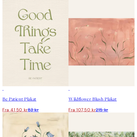
50%*
50%*
Be Patient Plakat
Wildflower Blush Plakat
Fra 41,50 kr
83 kr
Fra 107,50 kr
215 kr