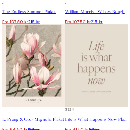
50%*
50%*
The Endless Summer Plakat
William Morris - Willow Bough Pink Landscape Plakat
Fra 107,50 kr
215 kr
Fra 107,50 kr
215 kr
50%*
50%*
SS24
L. Prang & Co. - Magnolia Plakat
Life is What Happens Now Plakat
Fra 64,50 kr
129 kr
Fra 41,50 kr
83 kr