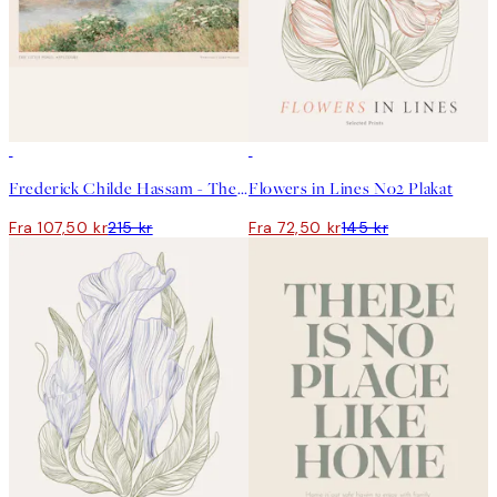
50%*
50%*
Frederick Childe Hassam - The Little Pond, Appledore Plakat
Flowers in Lines No2 Plakat
Fra 107,50 kr
215 kr
Fra 72,50 kr
145 kr