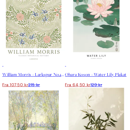
50%*
50%*
William Morris - Larkspur No4 Plakat
Ohara Koson - Water Lily Plakat
Fra 107,50 kr
215 kr
Fra 64,50 kr
129 kr