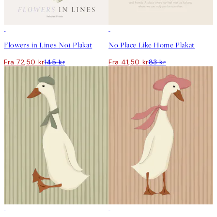
50%*
50%*
Flowers in Lines No1 Plakat
No Place Like Home Plakat
Fra 72,50 kr
145 kr
Fra 41,50 kr
83 kr
50%*
50%*