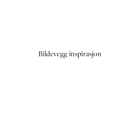
50%*
Abstract Acrylic Painting No2
Fra 107,50 kr
215 kr
Bildevegg inspirasjon