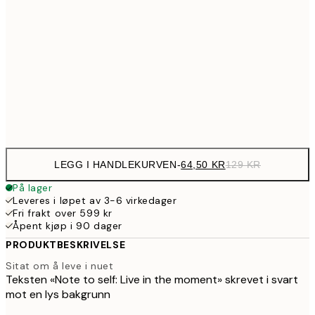
107,5
30x40 cm
21
179,5
50x70 cm
35
Frame
options
LEGG I HANDLEKURVEN
-
64,50 KR
129 KR
På lager
Leveres i løpet av 3-6 virkedager
Fri frakt over 599 kr
Åpent kjøp i 90 dager
PRODUKTBESKRIVELSE
Sitat om å leve i nuet
Teksten «Note to self: Live in the moment» skrevet i svart
mot en lys bakgrunn