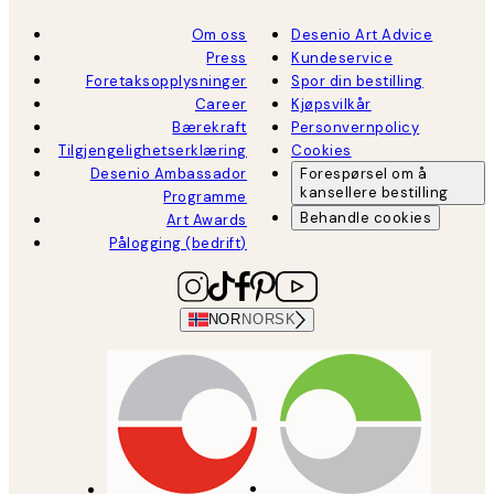
Om oss
Desenio Art Advice
Press
Kundeservice
Foretaksopplysninger
Spor din bestilling
Career
Kjøpsvilkår
Bærekraft
Personvernpolicy
Tilgjengelighetserklæring
Cookies
Desenio Ambassador
Forespørsel om å
kansellere bestilling
Programme
Behandle cookies
Art Awards
Pålogging (bedrift)
NOR
NORSK