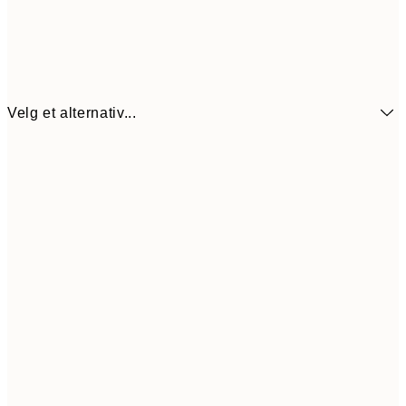
Velg et alternativ...
64,5
21x30 cm
12