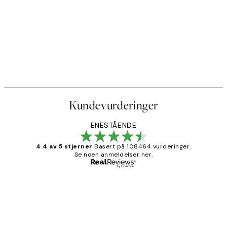
Kundevurderinger
ENESTÅENDE
4.4 av 5 stjerner
Basert på 108464 vurderinger.
Se noen anmeldelser her.
Verifisert kjøper
Kundevurderinger
Litt lang leveringstid, men alt fungerte
perfekt og produktene er så verdt det!