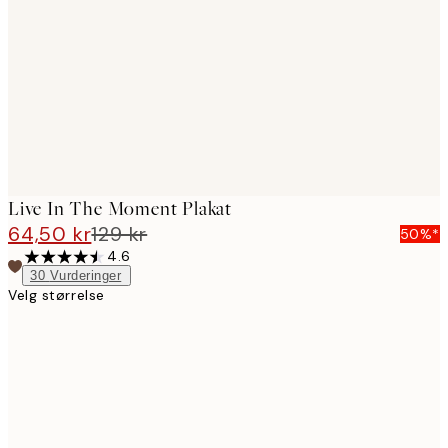
images
Live In The Moment Plakat
64,50 kr
129 kr
50%*
4.6
30
Vurderinger
Velg størrelse