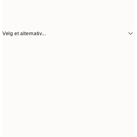
Velg et alternativ...
114,5
30x40 cm
22