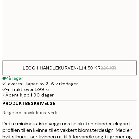
199,5
50x70 cm
39
274,5
70x100 cm
54
Frame
options
LEGG I HANDLEKURVEN
-
114,50 KR
229 KR
På lager
Leveres i løpet av 3-6 virkedager
Fri frakt over 599 kr
Åpent kjøp i 90 dager
PRODUKTBESKRIVELSE
Beige botanisk kunstverk
Dette minimalistiske veggkunst plakaten blander elegant
profilen til en kvinne til et vakkert blomsterdesign. Med en
hvit silhuett ser kvinnen ut til å forvandle seg til grener og