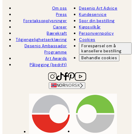
Om oss
Desenio Art Advice
Press
Kundeservice
Foretaksopplysninger
Spor din bestilling
Career
Kjøpsvilkår
Bærekraft
Personvernpolicy
Tilgjengelighetserklæring
Cookies
Desenio Ambassador
Forespørsel om å
kansellere bestilling
Programme
Behandle cookies
Art Awards
Pålogging (bedrift)
NOR
NORSK