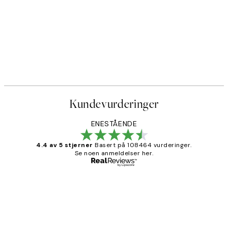
Kundevurderinger
ENESTÅENDE
4.4 av 5 stjerner
Basert på 108464 vurderinger.
Se noen anmeldelser her.
Verifisert kjøper
Kundevurderinger
Litt lang leveringstid, men alt fungerte
perfekt og produktene er så verdt det!