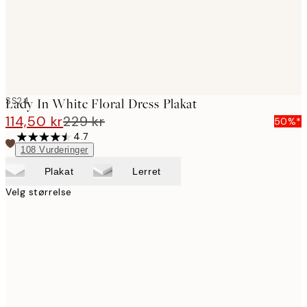
SS24
Lady In White Floral Dress Plakat
114,50 kr
229 kr
50%*
4.7
108
Vurderinger
Plakat
Lerret
Velg størrelse