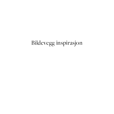
50%*
Elegant Vase Plakat
Fra 64,50 kr
129 kr
Bildevegg inspirasjon