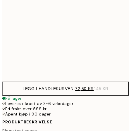
30x40 cm
22
154,5
40x50 cm
30
199,5
50x70 cm
39
274,5
70x100 cm
54
Frame
options
LEGG I HANDLEKURVEN
-
72,50 KR
145 KR
På lager
Leveres i løpet av 3-6 virkedager
Fri frakt over 599 kr
Åpent kjøp i 90 dager
PRODUKTBESKRIVELSE
Blomster i engen