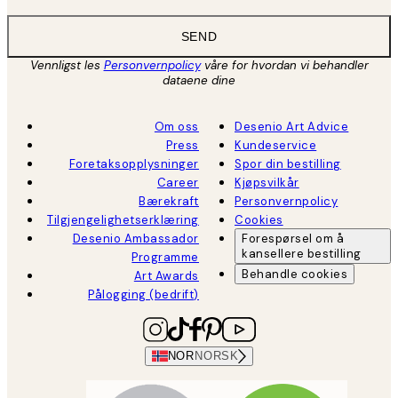
SEND
Vennligst les
Personvernpolicy
våre for hvordan vi behandler
dataene dine
Om oss
Desenio Art Advice
Press
Kundeservice
Foretaksopplysninger
Spor din bestilling
Career
Kjøpsvilkår
Bærekraft
Personvernpolicy
Tilgjengelighetserklæring
Cookies
Desenio Ambassador
Forespørsel om å
kansellere bestilling
Programme
Behandle cookies
Art Awards
Pålogging (bedrift)
NOR
NORSK