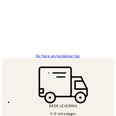
Verifisert kjøper
Kundevurderinger
Litt lang leveringstid, men alt fungerte
perfekt og produktene er så verdt det!
27 apr
Berit H
Se flere anmeldelser her
RASK LEVERING
3-6 virkedager