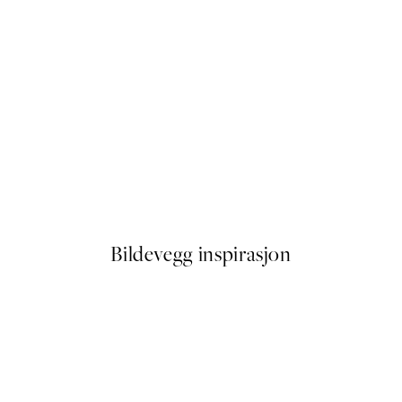
50%*
Misty Lake Plakat
Fra 107,50 kr
215 kr
Bildevegg inspirasjon