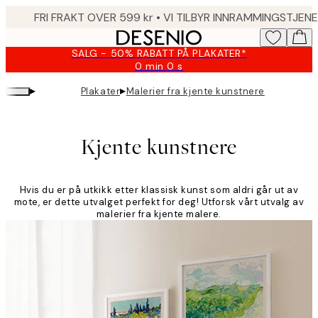
Skip
to
main
SALG - 50% RABATT PÅ PLAKATER*
content.
0 min
0 s
Gyldig
til
▸
▸
Plakater
Malerier fra kjente kunstnere
og
med:
2026-
08-
Kjente kunstnere
10
Hvis du er på utkikk etter klassisk kunst som aldri går ut av
mote, er dette utvalget perfekt for deg! Utforsk vårt utvalg av
malerier fra kjente malere.