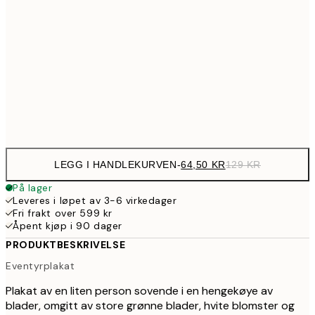
107,5
30x40 cm
21
179,5
50x70 cm
35
Frame
options
LEGG I HANDLEKURVEN
-
64,50 KR
129 KR
På lager
Leveres i løpet av 3-6 virkedager
Fri frakt over 599 kr
Åpent kjøp i 90 dager
PRODUKTBESKRIVELSE
Eventyrplakat
Plakat av en liten person sovende i en hengekøye av
blader, omgitt av store grønne blader, hvite blomster og