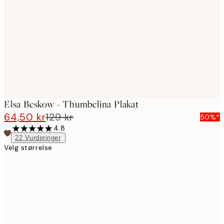
images
Elsa Beskow - Thumbelina Plakat
64,50 kr
129 kr
50%*
4.8
22
Vurderinger
Velg størrelse