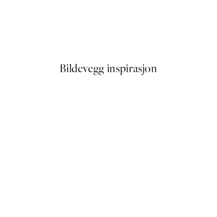
50%*
of the Forest No3 Plakat
Elsa Beskow - The Sun Egg Pl
Fra 64,50 kr
129 kr
Bildevegg inspirasjon