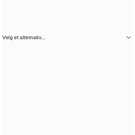
Velg et alternativ...
64,5
21x30 cm
12