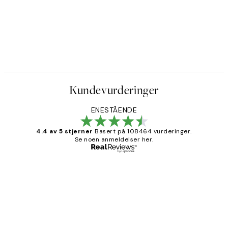
Kundevurderinger
ENESTÅENDE
4.4 av 5 stjerner
Basert på 108464 vurderinger.
Se noen anmeldelser her.
Verifisert kjøper
Kundevurderinger
Litt lang leveringstid, men alt fungerte
perfekt og produktene er så verdt det!