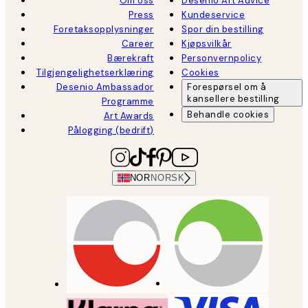
Om oss
Desenio Art Advice
Press
Kundeservice
Foretaksopplysninger
Spor din bestilling
Career
Kjøpsvilkår
Bærekraft
Personvernpolicy
Tilgjengelighetserklæring
Cookies
Desenio Ambassador
Forespørsel om å
kansellere bestilling
Programme
Behandle cookies
Art Awards
Pålogging (bedrift)
NOR
NORSK