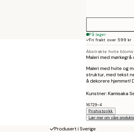
options
30x40 cm
50x70 cm
På lager
Fri frakt over 599 kr
70x100 cm
Abstrakte hvite bloms
Maleri med mørkegrå o
Maleri med hvite og 
struktur, med tekst ne
å dekorere hjemmet! 
Kunstner: Kamisaka S
16729-4
Prishistorikk
Lær mer om våre produkte
Produsert i Sverige