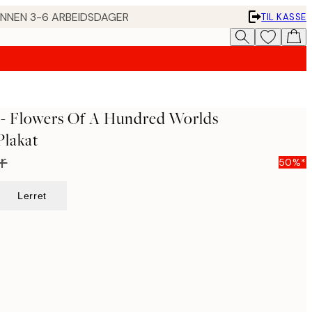
 INNEN 3-6 ARBEIDSDAGER
TIL KASSE
 - Flowers Of A Hundred Worlds
lakat
r
50%*
Lerret