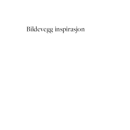
Fra 64,50 kr
129 kr
Bildevegg inspirasjon