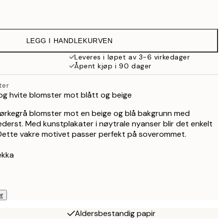
129 kr
107,50 kr
215 kr
LEGG I HANDLEKURVEN
179,50 kr
359 kr
Leveres i løpet av 3-6 virkedager
Åpent kjøp i 90 dager
254,50 kr
509 kr
ter
g hvite blomster mot blått og beige
mørkegrå blomster mot en beige og blå bakgrunn med
derst. Med kunstplakater i nøytrale nyanser blir det enkelt
Dette vakre motivet passer perfekt på soverommet.
ekka
r
Aldersbestandig papir