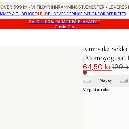
 OVER 599 kr • VI TILBYR INNRAMMINGSTJENESTER • LEVERES
MMER & TILBEHØR
TILBUD
BILDEVEGGER
INSPIRATION
FOR BEDRIFTER
SALG - 50% RABATT PÅ PLAKATER*
0 min
0 s
Gyldig
til
 Worlds (Momoyogusa) Plakat
og
med:
Kamisaka Sekka
2026-
08-
(Momoyogusa) P
09
64,50 kr
129 k
Plakat
Velg størrelse