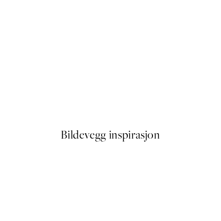
50%*
Autumn Forest Plakat
Fra 107,50 kr
215 kr
Bildevegg inspirasjon