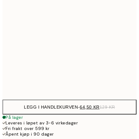
12
107,5
30x40 cm
21
144,5
40x50 cm
28
179,5
50x70 cm
35
254,5
70x100 cm
50
Frame
options
LEGG I HANDLEKURVEN
-
64,50 KR
129 KR
På lager
Leveres i løpet av 3-6 virkedager
Fri frakt over 599 kr
Åpent kjøp i 90 dager