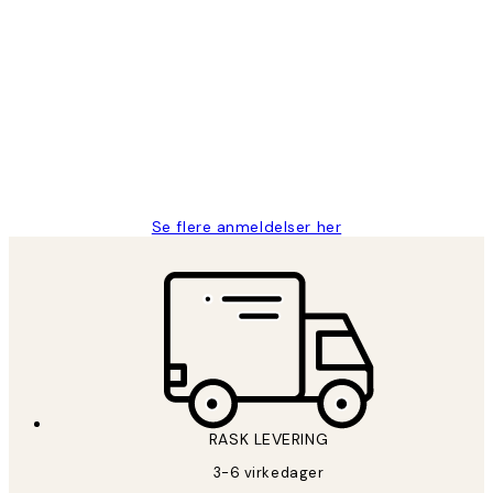
Verifisert kjøper
Kundevurderinger
Litt lang leveringstid, men alt fungerte
perfekt og produktene er så verdt det!
27 apr
Berit H
Se flere anmeldelser her
RASK LEVERING
3-6 virkedager