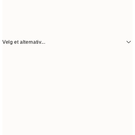
Velg et alternativ...
64,5
21x30 cm