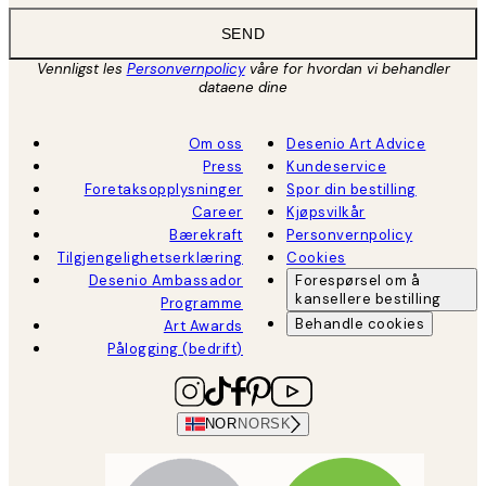
SEND
Vennligst les
Personvernpolicy
våre for hvordan vi behandler
dataene dine
Om oss
Desenio Art Advice
Press
Kundeservice
Foretaksopplysninger
Spor din bestilling
Career
Kjøpsvilkår
Bærekraft
Personvernpolicy
Tilgjengelighetserklæring
Cookies
Desenio Ambassador
Forespørsel om å
kansellere bestilling
Programme
Behandle cookies
Art Awards
Pålogging (bedrift)
NOR
NORSK