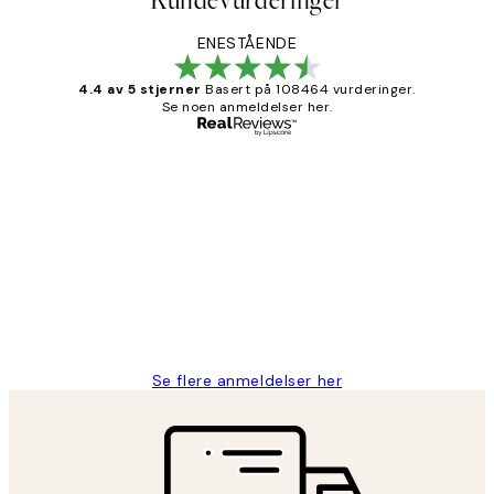
Kundevurderinger
ENESTÅENDE
4.4 av 5 stjerner
Basert på 108464 vurderinger.
Se noen anmeldelser her.
Verifisert kjøper
Kundevurderinger
Litt lang leveringstid, men alt fungerte
perfekt og produktene er så verdt det!
27 apr
Berit H
Se flere anmeldelser her