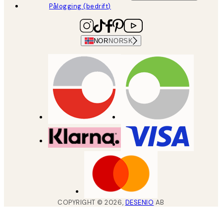
Pålogging (bedrift)
NOR
NORSK
COPYRIGHT ©
2026
,
DESENIO
AB