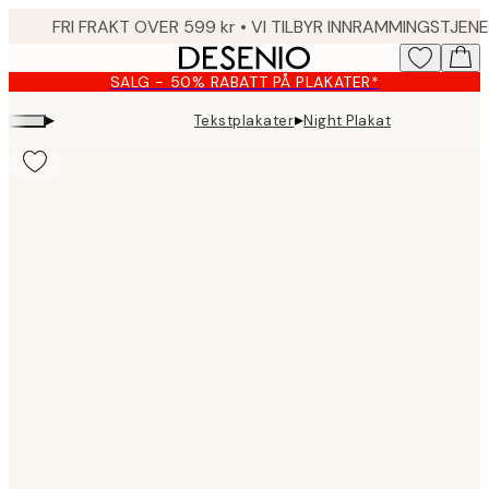
Skip
to
main
SALG - 50% RABATT PÅ PLAKATER*
content.
▸
▸
Tekstplakater
Night Plakat
Product
images