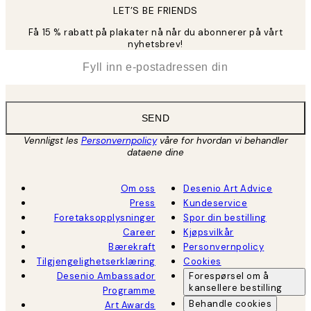
LET’S BE FRIENDS
Få 15 % rabatt på plakater nå når du abonnerer på vårt
nyhetsbrev!
*
E-post
SEND
Vennligst les
Personvernpolicy
våre for hvordan vi behandler
dataene dine
Om oss
Desenio Art Advice
Press
Kundeservice
Foretaksopplysninger
Spor din bestilling
Career
Kjøpsvilkår
Bærekraft
Personvernpolicy
Tilgjengelighetserklæring
Cookies
Desenio Ambassador
Forespørsel om å
kansellere bestilling
Programme
Behandle cookies
Art Awards