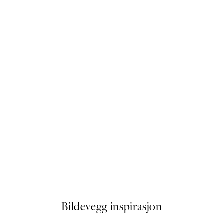
-40%
 No1 Plakat
Figures on the Horizon Plaka
Fra 387 kr
645 kr
Bildevegg inspirasjon