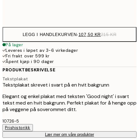
Frame
options
LEGG I HANDLEKURVEN
-
107,50 KR
215 KR
På lager
Leveres i løpet av 3-6 virkedager
Fri frakt over 599 kr
Åpent kjøp i 90 dager
PRODUKTBESKRIVELSE
Tekstplakat
Tekstplakat skrevet i svart på en hvit bakgrunn
Elegant og enkel plakat med teksten 'Good night' i svart
tekst med en hvit bakgrunn. Perfekt plakat for å henge opp
på veggene på soverommet ditt.
10726-5
Prishistorikk
Lær mer om våre produkter