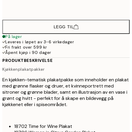
964,2
70x100 cm
1 60
LEGG TIL
På lager
Leveres i løpet av 3-6 virkedager
Fri frakt over 599 kr
Åpent kjøp i 90 dager
PRODUKTBESKRIVELSE
Kjøkkenplakatpakker
En kjøkken-tematisk plakatpakke som inneholder en plakat
med grønne flasker og druer, et kvinneportrett med
sitroner og grønne blader, samt en illustrasjon av en vase i
grønt og hvitt - perfekt for å skape en bildevegg på
kjøkkenet eller i spiseområdet.
18702 Time for Wine Plakat