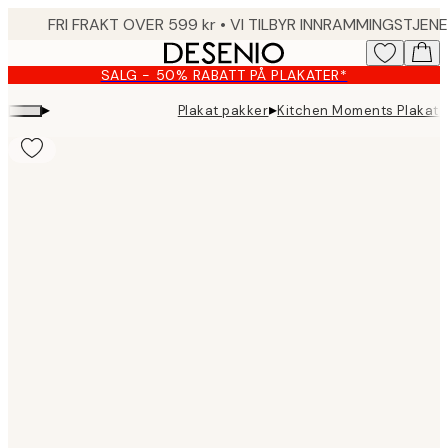
Skip
to
main
SALG - 50% RABATT PÅ PLAKATER*
content.
▸
▸
Plakat pakker
Kitchen Moments Plakat 
Product
images