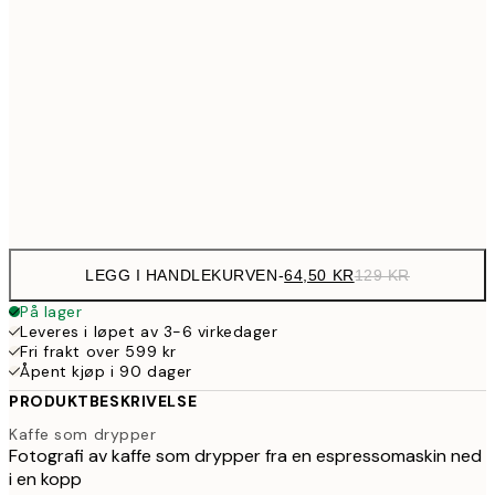
12
107,5
30x40 cm
21
179,5
50x70 cm
35
Frame
options
LEGG I HANDLEKURVEN
-
64,50 KR
129 KR
På lager
Leveres i løpet av 3-6 virkedager
Fri frakt over 599 kr
Åpent kjøp i 90 dager
PRODUKTBESKRIVELSE
Kaffe som drypper
Fotografi av kaffe som drypper fra en espressomaskin ned
i en kopp