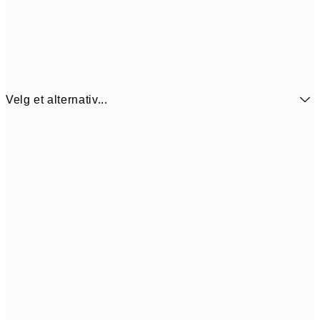
Velg et alternativ...
64,5
21x30 cm