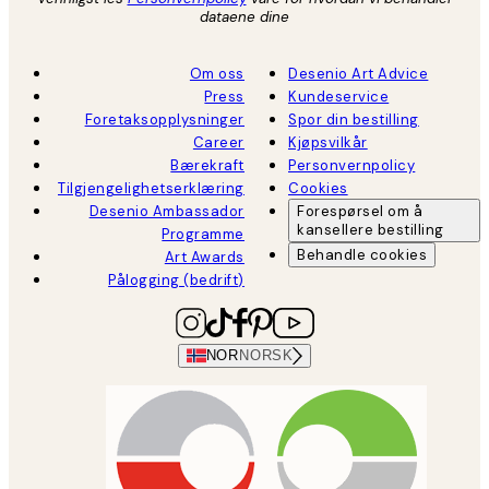
dataene dine
Om oss
Desenio Art Advice
Press
Kundeservice
Foretaksopplysninger
Spor din bestilling
Career
Kjøpsvilkår
Bærekraft
Personvernpolicy
Tilgjengelighetserklæring
Cookies
Desenio Ambassador
Forespørsel om å
kansellere bestilling
Programme
Behandle cookies
Art Awards
Pålogging (bedrift)
NOR
NORSK