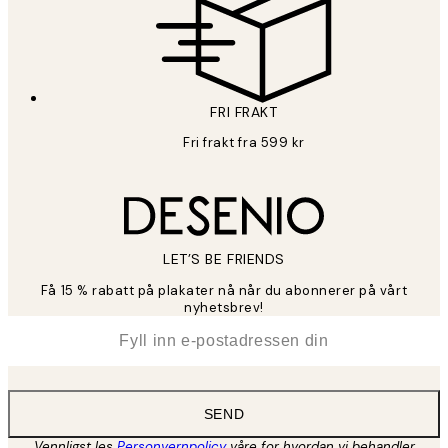
FRI FRAKT
Fri frakt fra 599 kr
LET’S BE FRIENDS
Få 15 % rabatt på plakater nå når du abonnerer på vårt
nyhetsbrev!
*
E-post
SEND
Vennligst les
Personvernpolicy
våre for hvordan vi behandler