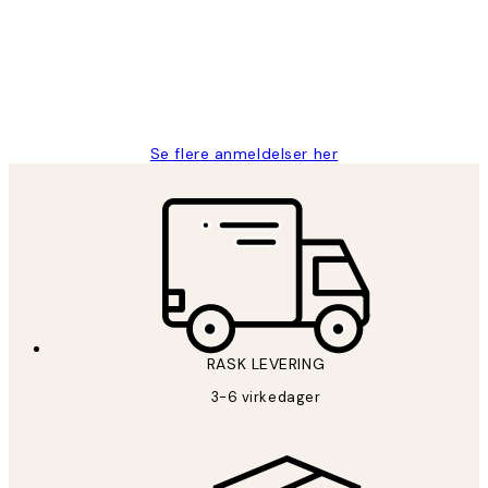
Litt lang leveringstid, men alt fungerte
perfekt og produktene er så verdt det!
27 apr
Berit H
Se flere anmeldelser her
RASK LEVERING
3-6 virkedager