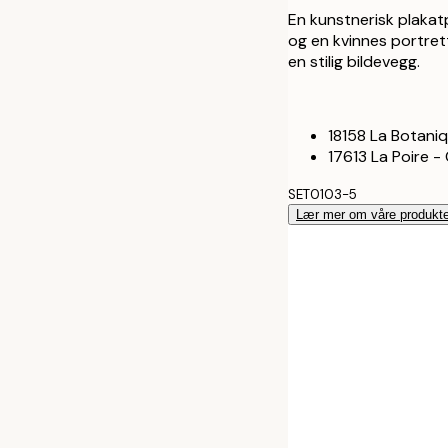
50x70 cm
En kunstnerisk plakat
og en kvinnes portrett
70x100 cm
en stilig bildevegg.
18158 La Botani
17613 La Poire -
SET0103-5
Lær mer om våre produkte