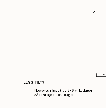
LEGG TIL
266,40 kr
444 kr
Leveres i løpet av 3-6 virkedager
Åpent kjøp i 90 dager
358,80 kr
598 kr
454,80 kr