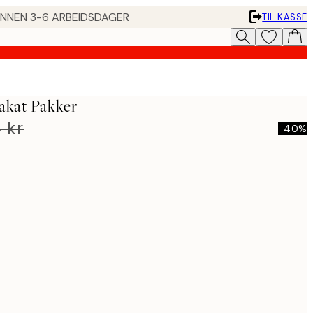
 INNEN 3-6 ARBEIDSDAGER
TIL KASSE
akat Pakker
 kr
-40%