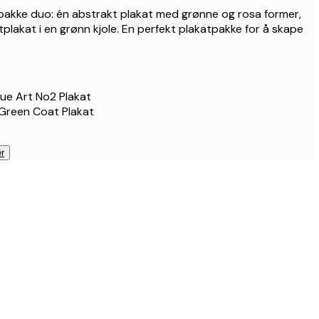
758 kr
pakke duo: én abstrakt plakat med grønne og rosa former,
plakat i en grønn kjole. En perfekt plakatpakke for å skape
634,80 kr
1 058 kr
que Art No2 Plakat
 Green Coat Plakat
r