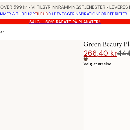
 OVER 599 kr • VI TILBYR INNRAMMINGSTJENESTER • LEVERES
MMER & TILBEHØR
TILBUD
BILDEVEGGER
INSPIRATION
FOR BEDRIFTER
SALG - 50% RABATT PÅ PLAKATER*
ker
Green Beauty Pl
266,40 kr
444
Velg størrelse