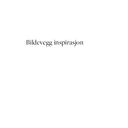
50%*
Van Gogh - Landscape Plak
Fra 64,50 kr
129 kr
Bildevegg inspirasjon