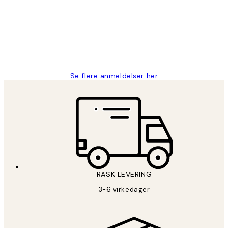
Litt lang leveringstid, men alt fungerte
perfekt og produktene er så verdt det!
27 apr
Berit H
Se flere anmeldelser her
RASK LEVERING
3-6 virkedager