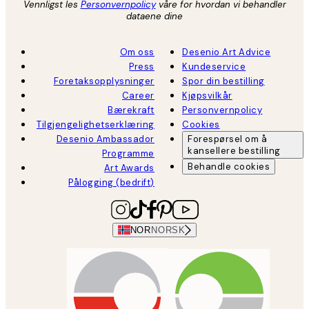
Vennligst les
Personvernpolicy
våre for hvordan vi behandler
dataene dine
Om oss
Desenio Art Advice
Press
Kundeservice
Foretaksopplysninger
Spor din bestilling
Career
Kjøpsvilkår
Bærekraft
Personvernpolicy
Tilgjengelighetserklæring
Cookies
Desenio Ambassador
Forespørsel om å
kansellere bestilling
Programme
Behandle cookies
Art Awards
Pålogging (bedrift)
NOR
NORSK