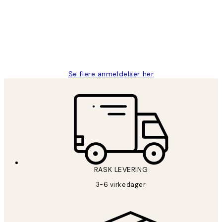
Litt lang leveringstid, men alt fungerte
perfekt og produktene er så verdt det!
27 apr
Berit H
Se flere anmeldelser her
RASK LEVERING
3-6 virkedager