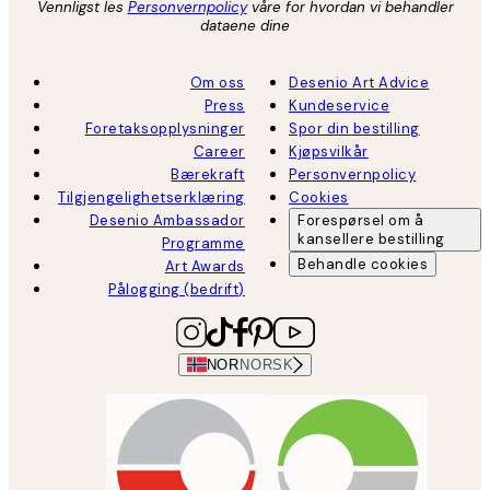
Vennligst les
Personvernpolicy
våre for hvordan vi behandler
dataene dine
Om oss
Desenio Art Advice
Press
Kundeservice
Foretaksopplysninger
Spor din bestilling
Career
Kjøpsvilkår
Bærekraft
Personvernpolicy
Tilgjengelighetserklæring
Cookies
Desenio Ambassador
Forespørsel om å
kansellere bestilling
Programme
Behandle cookies
Art Awards
Pålogging (bedrift)
NOR
NORSK