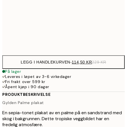
199,5
50x70 cm
39
274,5
70x100 cm
54
Frame
options
LEGG I HANDLEKURVEN
-
114,50 KR
229 KR
På lager
Leveres i løpet av 3-6 virkedager
Fri frakt over 599 kr
Åpent kjøp i 90 dager
PRODUKTBESKRIVELSE
Gylden Palme plakat
En sepia-tonet plakat av en palme på en sandstrand med
skog i bakgrunnen. Dette tropiske veggbildet har en
fredelig atmosfære.