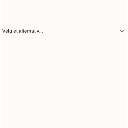
Velg et alternativ...
114,5
30x40 cm
22