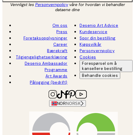
Vennligst les
Personvernpolicy
våre for hvordan vi behandler
dataene dine
Om oss
Desenio Art Advice
Press
Kundeservice
Foretaksopplysninger
Spor din bestilling
Career
Kjøpsvilkår
Bærekraft
Personvernpolicy
Tilgjengelighetserklæring
Cookies
Desenio Ambassador
Forespørsel om å
kansellere bestilling
Programme
Behandle cookies
Art Awards
Pålogging (bedrift)
NOR
NORSK