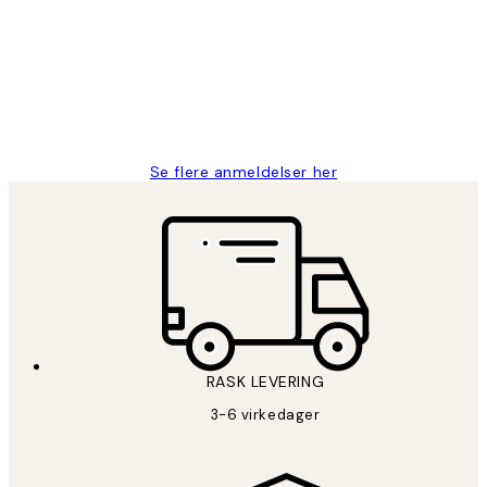
Litt lang leveringstid, men alt fungerte
perfekt og produktene er så verdt det!
27 apr
Berit H
Se flere anmeldelser her
RASK LEVERING
3-6 virkedager