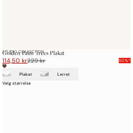
images
STUDIO COLLECTION
Golden Palm Trees Plakat
114,50 kr
229 kr
50%*
Plakat
Lerret
Velg størrelse