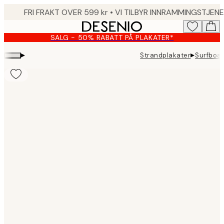
Skip
to
main
SALG - 50% RABATT PÅ PLAKATER*
content.
▸
▸
Strandplakater
Surfboar
Product
images