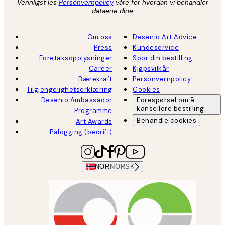
Vennligst les
Personvernpolicy
våre for hvordan vi behandler
dataene dine
Om oss
Desenio Art Advice
Press
Kundeservice
Foretaksopplysninger
Spor din bestilling
Career
Kjøpsvilkår
Bærekraft
Personvernpolicy
Tilgjengelighetserklæring
Cookies
Desenio Ambassador
Forespørsel om å
kansellere bestilling
Programme
Behandle cookies
Art Awards
Pålogging (bedrift)
NOR
NORSK