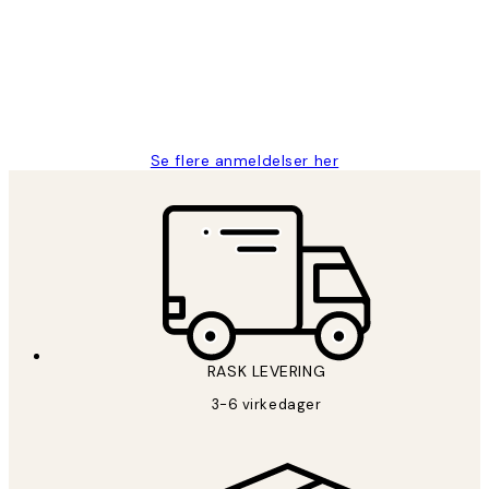
Litt lang leveringstid, men alt fungerte
perfekt og produktene er så verdt det!
27 apr
Berit H
Se flere anmeldelser her
RASK LEVERING
3-6 virkedager