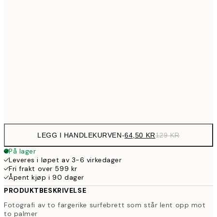
107,5
30x40 cm
21
179,5
50x70 cm
35
254,5
70x100 cm
50
Frame
options
LEGG I HANDLEKURVEN
-
64,50 KR
129 KR
På lager
Leveres i løpet av 3-6 virkedager
Fri frakt over 599 kr
Åpent kjøp i 90 dager
PRODUKTBESKRIVELSE
Fotografi av to fargerike surfebrett som står lent opp mot
to palmer