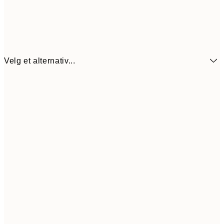
Velg et alternativ...
64,5
21x30 cm
12